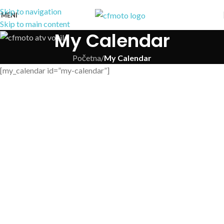
Skip to navigation
MENI
Skip to main content
My Calendar
Početna
/
My Calendar
[my_calendar id=”my-calendar”]