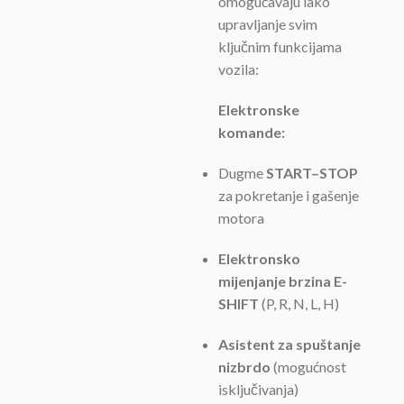
omogućavaju lako
upravljanje svim
ključnim funkcijama
vozila:
Elektronske
komande:
Dugme
START–STOP
za pokretanje i gašenje
motora
Elektronsko
mijenjanje brzina E-
SHIFT
(P, R, N, L, H)
Asistent za spuštanje
nizbrdo
(mogućnost
isključivanja)