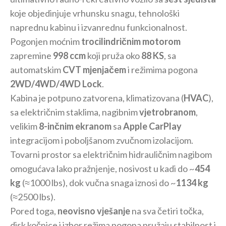
koje objedinjuje vrhunsku snagu, tehnološki
naprednu kabinu i izvanrednu funkcionalnost.
Pogonjen moćnim
trocilindričnim motorom
zapremine
998 ccm
koji pruža oko
88 KS
, sa
automatskim
CVT mjenjačem
i režimima pogona
2WD/4WD/4WD Lock
.
Kabina je potpuno zatvorena, klimatizovana (
HVAC
),
sa električnim staklima, nagibnim
vjetrobranom
,
velikim
8-inčnim ekranom
sa
Apple CarPlay
integracijom i poboljšanom zvučnom izolacijom.
Tovarni prostor sa električnim hidrauličnim nagibom
omogućava lako pražnjenje, nosivost u kadi do ~
454
kg
(≈1000 lbs), dok vučna snaga iznosi do ~
1134 kg
(≈2500 lbs).
Pored toga,
neovisno vješanje
na sva četiri točka,
disk kočnice i izbor režima pogona pružaju stabilnost i