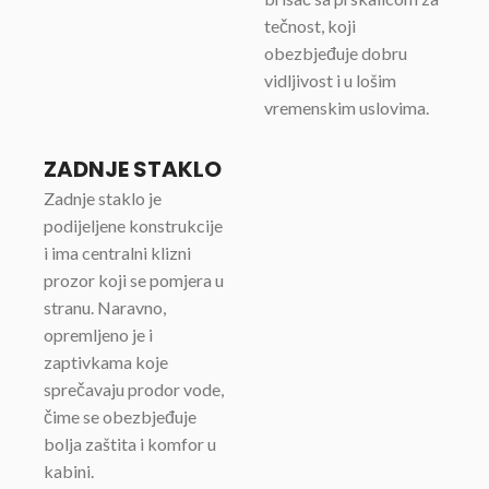
tečnost, koji
obezbjeđuje dobru
vidljivost i u lošim
vremenskim uslovima.
ZADNJE STAKLO
Zadnje staklo je
podijeljene konstrukcije
i ima centralni klizni
prozor koji se pomjera u
stranu. Naravno,
opremljeno je i
zaptivkama koje
sprečavaju prodor vode,
čime se obezbjeđuje
bolja zaštita i komfor u
kabini.