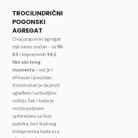
TROCILINDRIČNI
POGONSKI
AGREGAT
Ovaj pogonski agregat
nije samo snažan – sa
90
KS
i impresivnih
94,5
Nm obrtnog
momenta
– već je i
efikasan i pouzdan.
Konstruisan je da pruži
uglađenu i uzbudljivu
vožnju, čak i kada je
vozilo potpuno
opterećeno sa šest
putnika, bez ikakvog
kompromisa kada su u