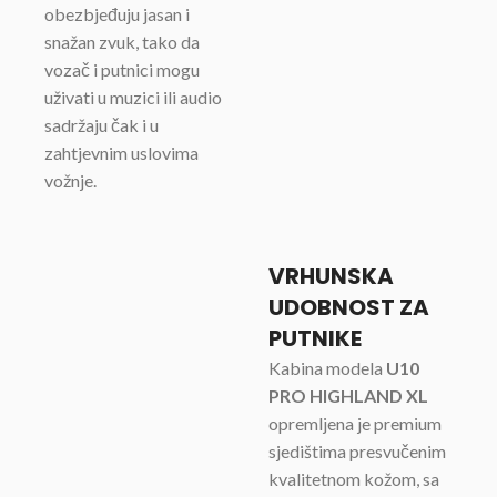
obezbjeđuju jasan i
snažan zvuk, tako da
vozač i putnici mogu
uživati u muzici ili audio
sadržaju čak i u
zahtjevnim uslovima
vožnje.
VRHUNSKA
UDOBNOST ZA
PUTNIKE
Kabina modela
U10
PRO HIGHLAND XL
opremljena je premium
sjedištima presvučenim
kvalitetnom kožom, sa