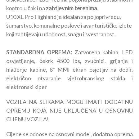
kontrolu čak i na
zahtjevnim terenima
.
U10 XL Pro Highland je idealan za poljoprivredu,
šumarstvo, komunalne poslove i avanturističke izlete
koji zahtijevaju udobnost, snagu i svestranost.
STANDARDNA OPREMA:
Zatvorena kabina, LED
osvjetljenje, čekrk 4500 lbs, zvučnici, grijanje i
hlađenje kabine, 8″ MMI ekran osjetljiv na dodir,
električno otvaranje vjetrobranskog stakla i
elektronski kiper
VOZILA NA SLIKAMA MOGU IMATI DODATNU
OPREMU KOJA NIJE UKLJUČENA U OSNOVNU
CIJENU VOZILA!
Cijene se odnose na osnovni model, dodatna oprema