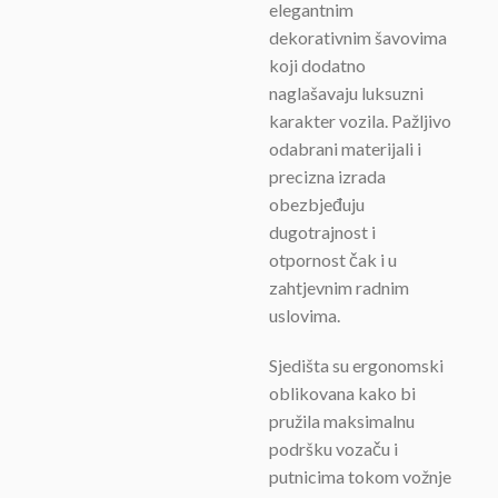
elegantnim
dekorativnim šavovima
koji dodatno
naglašavaju luksuzni
karakter vozila. Pažljivo
odabrani materijali i
precizna izrada
obezbjeđuju
dugotrajnost i
otpornost čak i u
zahtjevnim radnim
uslovima.
Sjedišta su ergonomski
oblikovana kako bi
pružila maksimalnu
podršku vozaču i
putnicima tokom vožnje