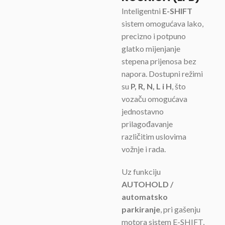
Inteligentni
E-SHIFT
sistem omogućava lako,
precizno i potpuno
glatko mijenjanje
stepena prijenosa bez
napora. Dostupni režimi
su
P, R, N, L i H
, što
vozaču omogućava
jednostavno
prilagođavanje
različitim uslovima
vožnje i rada.
Uz funkciju
AUTOHOLD /
automatsko
parkiranje
, pri gašenju
motora sistem E-SHIFT,