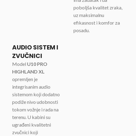
poboljša kvalitet zraka,
uz maksimalnu
efikasnost i komfor za
posadu.
AUDIO SISTEM I
ZVUČNICI
Model
U10 PRO
HIGHLAND XL
opremljen je
integrisanim audio
sistemom koji dodatno
podiže nivo udobnosti
tokom vožnje i rada na
terenu. U kabini su
ugrađeni kvalitetni
zvučnici koji