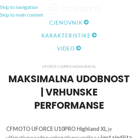
Skip to navigation
MENI
Skip to main content
CJENOVNIK
KARAKTERISTIKE
VIDEO
UFORCE U10PRO HIGHLAND XL
MAKSIMALNA UDOBNOST
| VRHUNSKE
PERFORMANSE
CFMOTO UFORCE U10PRO Highland XL
je
ultimativno radno-rekreativno vozilo sa
šest sjedišta