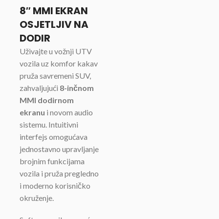
8″ MMI EKRAN
OSJETLJIV NA
DODIR
Uživajte u vožnji UTV
vozila uz komfor kakav
pruža savremeni SUV,
zahvaljujući
8-inčnom
MMI dodirnom
ekranu
i novom audio
sistemu. Intuitivni
interfejs omogućava
jednostavno upravljanje
brojnim funkcijama
vozila i pruža pregledno
i moderno korisničko
okruženje.