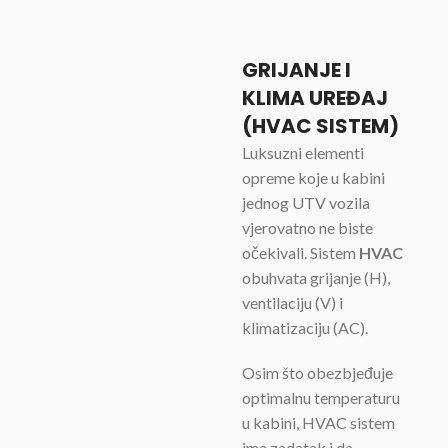
GRIJANJE I
KLIMA UREĐAJ
(HVAC SISTEM)
Luksuzni elementi
opreme koje u kabini
jednog UTV vozila
vjerovatno ne biste
očekivali. Sistem
HVAC
obuhvata grijanje (H),
ventilaciju (V) i
klimatizaciju (AC).
Osim što obezbjeđuje
optimalnu temperaturu
u kabini, HVAC sistem
ima zadatak i da