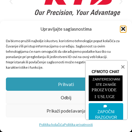
Upravljajte saglasnostima
Da bismo pružili najbolje iskustvo, koristimo tehnologije poput kolačića za
čuvanje i/ili pristup informacijama o uređaju. Saglasnost sa ovim
tehnologijama će nam omogućiti da obrađujemo podatke kao što su
ponašanje pri pregledanju ili jedinstveni ID-ovi na ovoj veb lokaciji.
Nepristanak ili povlačenje saglasnosti može negativno uticati na određene
karakteristike i funkcije.
CFMOTO proizvodi dizajnirani su za one koji od vozila očekuju
CFMOTO CHAT
savršene performanse, pouzdanost i maksimalno uzbuđenje u
ZAINTERESOVANI 
Prihvati
svakoj vožnji.
STE ZA NAŠE
PROIZVODE 
I USLUGE
Odbij
Prikaži podešavanja
ZAPOČNI
RAZGOVOR
POSLJEDNJE SA BLOGA
Politika kolačića
Politika privatnosti