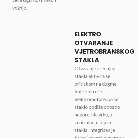
vožnje.
ELEKTRO
OTVARANJE
VJETROBRANSKOG
STAKLA
Otvaranje prednjeg
stakla aktivira se
pritiskom na dugme
koje pokreće
elektromotore, pa se
staklo podiže odozdo
nagore. Na vrhu, u
centralnom dijelu
stakla, integrisan je
brisač sa prskalicom za