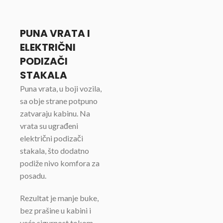
PUNA VRATA I
ELEKTRIČNI
PODIZAČI
STAKALA
Puna vrata, u boji vozila,
sa obje strane potpuno
zatvaraju kabinu. Na
vrata su ugrađeni
električni podizači
stakala, što dodatno
podiže nivo komfora za
posadu.
Rezultat je manje buke,
bez prašine u kabini i
veća sigurnost tokom