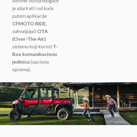
Softver vozila moguće
je ažurirati i od kuće
putem aplikacije
CFMOTO RIDE
,
zahvaljujući
OTA
(Over-The-Air)
sistemu koji koristi
T-
Box komunikacionu
jedinicu
(opciona
oprema).