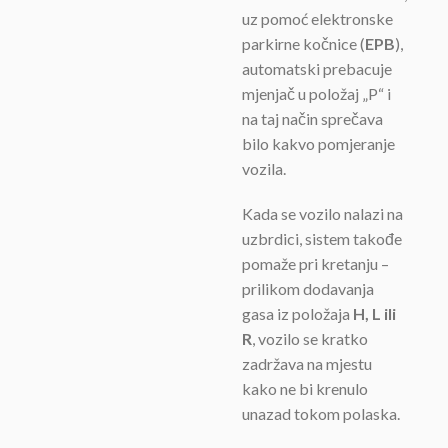
uz pomoć elektronske
parkirne kočnice (
EPB
),
automatski prebacuje
mjenjač u položaj „P“ i
na taj način sprečava
bilo kakvo pomjeranje
vozila.
Kada se vozilo nalazi na
uzbrdici, sistem takođe
pomaže pri kretanju –
prilikom dodavanja
gasa iz položaja
H, L ili
R
, vozilo se kratko
zadržava na mjestu
kako ne bi krenulo
unazad tokom polaska.