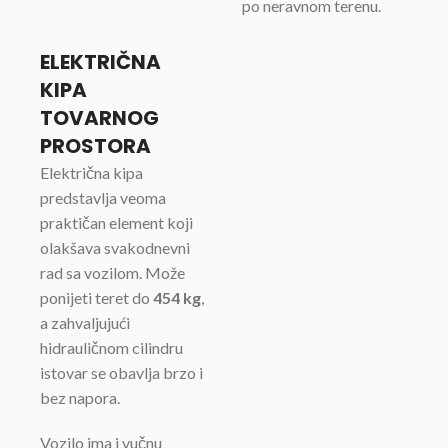
po neravnom terenu.
ELEKTRIČNA
KIPA
TOVARNOG
PROSTORA
Električna kipa
predstavlja veoma
praktičan element koji
olakšava svakodnevni
rad sa vozilom. Može
ponijeti teret do
454 kg
,
a zahvaljujući
hidrauličnom cilindru
istovar se obavlja brzo i
bez napora.
Vozilo ima i vučnu