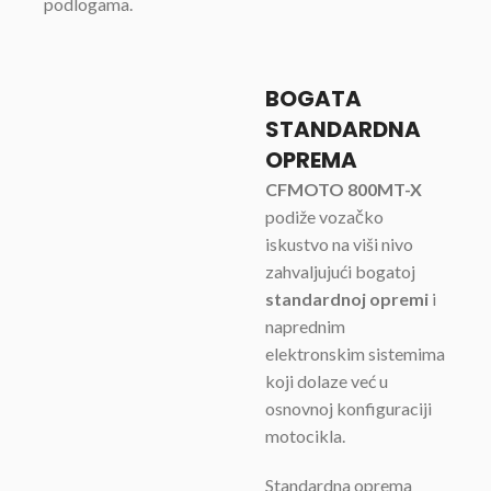
podlogama.
BOGATA
STANDARDNA
OPREMA
CFMOTO 800MT-X
podiže vozačko
iskustvo na viši nivo
zahvaljujući bogatoj
standardnoj opremi
i
naprednim
elektronskim sistemima
koji dolaze već u
osnovnoj konfiguraciji
motocikla.
Standardna oprema