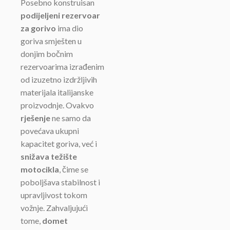
Posebno konstruisan
podijeljeni rezervoar
za gorivo
ima dio
goriva smješten u
donjim bočnim
rezervoarima izrađenim
od izuzetno izdržljivih
materijala italijanske
proizvodnje. Ovakvo
rješenje
ne samo da
povećava ukupni
kapacitet goriva, već i
snižava težište
motocikla
, čime se
poboljšava stabilnost i
upravljivost tokom
vožnje. Zahvaljujući
tome,
domet