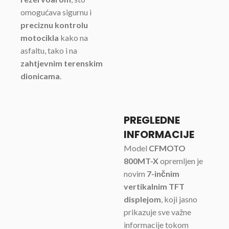
omogućava sigurnu i
preciznu kontrolu
motocikla
kako na
asfaltu, tako i na
zahtjevnim terenskim
dionicama
.
PREGLEDNE
INFORMACIJE
Model
CFMOTO
800MT-X
opremljen je
novim
7-inčnim
vertikalnim TFT
displejom
, koji jasno
prikazuje sve važne
informacije tokom