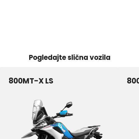
Pogledajte slična vozila
800MT-X LS
80