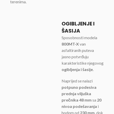
terenima.
OGIBLJENJE I
ŠASIJA
Sposobnosti modela
800MT-X
van
asfaltiranih puteva
jasno potvrđuju
karakteristike njegovog
ogibljenja i šasije
.
Naprijed se nalazi
potpuno podesiva
prednja viljuška
prečnika 48 mm
sa
20
nivoa podešavanja
i
hodom od
230 mm
, dok