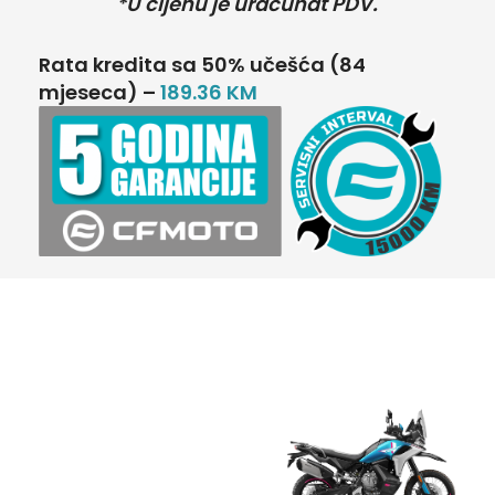
*U cijenu je uračunat PDV.
Rata kredita sa 50% učešća (84
mjeseca) –
189.36 KM