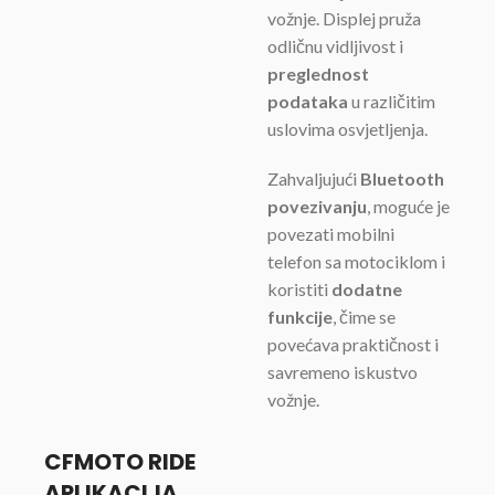
vožnje. Displej pruža
odličnu vidljivost i
preglednost
podataka
u različitim
uslovima osvjetljenja.
Zahvaljujući
Bluetooth
povezivanju
, moguće je
povezati mobilni
telefon sa motociklom i
koristiti
dodatne
funkcije
, čime se
povećava praktičnost i
savremeno iskustvo
vožnje.
CFMOTO RIDE
APLIKACIJA