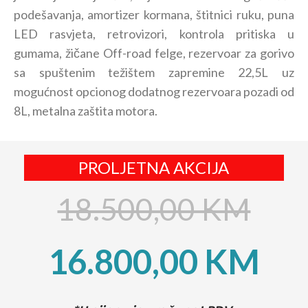
podešavanja, amortizer kormana, štitnici ruku, puna
LED rasvjeta, retrovizori, kontrola pritiska u
gumama, žičane Off-road felge, rezervoar za gorivo
sa spuštenim težištem zapremine 22,5L uz
mogućnost opcionog dodatnog rezervoara pozadi od
8L, metalna zaštita motora.
PROLJETNA AKCIJA
18.500,00 KM
16.800,00
KM