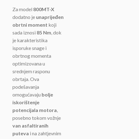
Za model
800MT-X
dodatno je
unaprijeđen
obrtni moment
koji
sada iznosi
85 Nm
, dok
je karakteristika
isporuke snage i
obrtnog momenta
optimizovana u
srednjem rasponu
obrtaja. Ova
podešavanja
omogućavaju
bolje
iskorištenje
potencijala motora
,
posebno tokom vožnje
van asfaltiranih
puteva
i na zahtjevnim