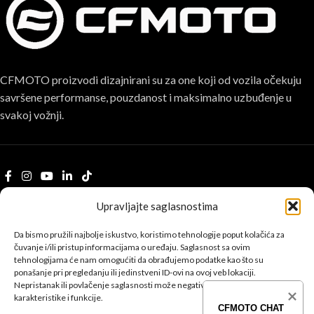
CFMOTO proizvodi dizajnirani su za one koji od vozila očekuju
savršene performanse, pouzdanost i maksimalno uzbuđenje u
svakoj vožnji.
Upravljajte saglasnostima
POSLJEDNJE SA BLOGA
Da bismo pružili najbolje iskustvo, koristimo tehnologije poput kolačića za
ČETVEROTOČKAŠI
čuvanje i/ili pristup informacijama o uređaju. Saglasnost sa ovim
tehnologijama će nam omogućiti da obrađujemo podatke kao što su
MOTOCIKLI
ponašanje pri pregledanju ili jedinstveni ID-ovi na ovoj veb lokaciji.
Nepristanak ili povlačenje saglasnosti može negativno uticati na određene
karakteristike i funkcije.
INFORMACIJE
CFMOTO CHAT