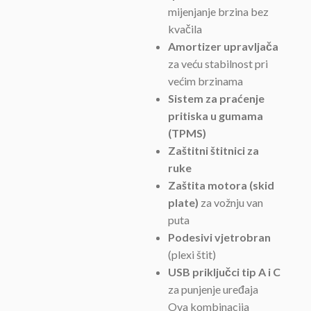
mijenjanje brzina bez
kvačila
Amortizer upravljača
za veću stabilnost pri
većim brzinama
Sistem za praćenje
pritiska u gumama
(TPMS)
Zaštitni štitnici za
ruke
Zaštita motora (skid
plate)
za vožnju van
puta
Podesivi vjetrobran
(plexi štit)
USB priključci tip A i C
za punjenje uređaja
Ova kombinacija