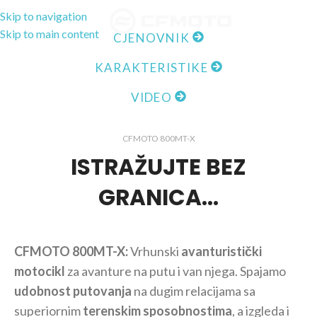
Skip to navigation
MENI
Skip to main content
CJENOVNIK
KARAKTERISTIKE
VIDEO
CFMOTO 800MT-X
ISTRAŽUJTE BEZ
GRANICA…
CFMOTO 800MT-X:
Vrhunski
avanturistički
motocikl
za avanture na putu i van njega. Spajamo
udobnost putovanja
na dugim relacijama sa
superiornim
terenskim sposobnostima
, a izgleda i