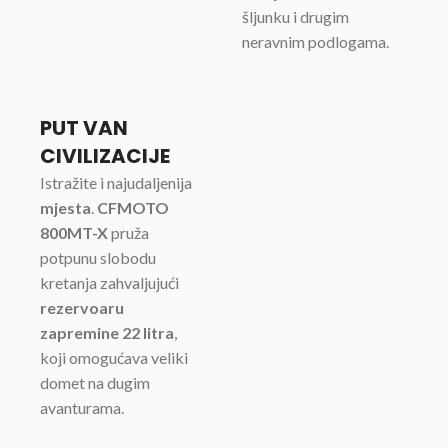
šljunku i drugim
neravnim podlogama.
PUT VAN
CIVILIZACIJE
Istražite i najudaljenija
mjesta
.
CFMOTO
800MT-X
pruža
potpunu slobodu
kretanja zahvaljujući
rezervoaru
zapremine 22 litra
,
koji omogućava veliki
domet na dugim
avanturama.