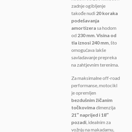
zadnje ogibljenje
takođe nudi
20 koraka
podešavanja
amortizera
sa hodom
od
230 mm
.
Visina od
tla iznosi 240 mm
, što
omogućava lakše
savladavanje prepreka
na zahtjevnim terenima.
Za maksimalne off-road
performanse, motocikl
je opremljen
bezdušnim žičanim
točkovima
dimenzija
21″ naprijed i 18″
pozadi
, idealnim za
vožnju na makadamu,