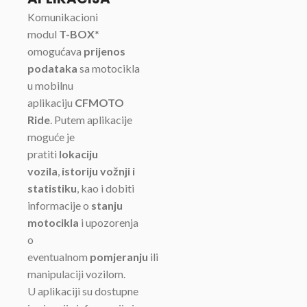
Komunikacioni
modul
T-BOX
*
omogućava
prijenos
podataka
sa motocikla
u mobilnu
aplikaciju
CFMOTO
Ride
. Putem aplikacije
moguće je
pratiti
lokaciju
vozila
,
istoriju vožnji i
statistiku
, kao i dobiti
informacije o
stanju
motocikla
i upozorenja
o
eventualnom
pomjeranju
ili
manipulaciji vozilom.
U aplikaciji su dostupne