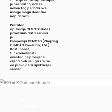
funkcije
MotoPlay
dostupna
je besplatno, dok se
nakon tog perioda ove
usluge mogu dodatno
naplaćivati.
Pružalac
aplikacije
CFMOTO Ride
i
povezanih data servisa
je
kompanija
CFMOTO
(Zhejiang
CFMOTO Power Co., Ltd.).
Dostupnost,
funkcionalnost i
eventualne promjene
cijena ovih usluga zavise
od provajdera aplikacije i
servisa.
DIMENZIJE
VOZILA