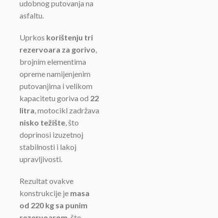
udobnog putovanja na
asfaltu.
Uprkos
korištenju tri
rezervoara za gorivo
,
brojnim elementima
opreme namijenjenim
putovanjima i velikom
kapacitetu goriva od
22
litra
, motocikl zadržava
nisko težište
, što
doprinosi izuzetnoj
stabilnosti i lakoj
upravljivosti.
Rezultat ovakve
konstrukcije je
masa
od 220 kg sa punim
rezervoarom
, što