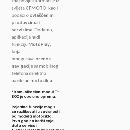
i najnovije informacije iz
svijeta
CFMOTO
, kao i
podaci o
ovlašćenim
prodavcima i
servisima
. Dodatno,
aplikacija nudi
funkciju
MotoPlay
,
koja
omogućava
prenos
navigacije
sa mobilnog
telefona direktno
na
ekran motocikla
.
*
Komunikacioni modul T-
BOX je opciona oprema.
Pojedine funkcije mogu
se razlikovati u zavisnosti
od modela motocikla.
Prva godina
korištenja
data servisa
i