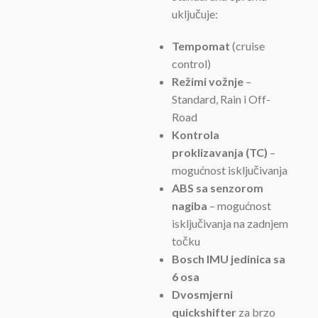
uključuje:
Tempomat
(cruise
control)
Režimi vožnje
–
Standard, Rain i Off-
Road
Kontrola
proklizavanja (TC)
–
mogućnost isključivanja
ABS sa senzorom
nagiba
– mogućnost
isključivanja na zadnjem
točku
Bosch IMU jedinica sa
6 osa
Dvosmjerni
quickshifter
za brzo