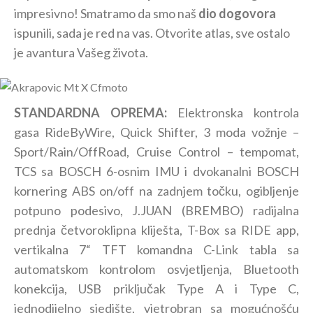
impresivno! Smatramo da smo naš
dio dogovora
ispunili, sada je red na vas. Otvorite atlas, sve ostalo
je avantura Vašeg života.
STANDARDNA OPREMA:
Elektronska kontrola
gasa RideByWire, Quick Shifter, 3 moda vožnje –
Sport/Rain/OffRoad, Cruise Control – tempomat,
TCS sa BOSCH 6-osnim IMU i dvokanalni BOSCH
kornering ABS on/off na zadnjem točku, ogibljenje
potpuno podesivo, J.JUAN (BREMBO) radijalna
prednja četvoroklipna kliješta, T-Box sa RIDE app,
vertikalna 7“ TFT komandna C-Link tabla sa
automatskom kontrolom osvjetljenja, Bluetooth
konekcija, USB priključak Type A i Type C,
jednodijelno sjedište, vjetrobran sa mogućnošću