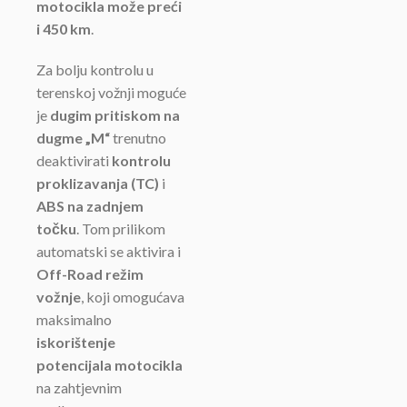
motocikla može preći
i 450 km
.
Za bolju kontrolu u
terenskoj vožnji moguće
je
dugim pritiskom na
dugme „M“
trenutno
deaktivirati
kontrolu
proklizavanja (TC)
i
ABS na zadnjem
točku
. Tom prilikom
automatski se aktivira i
Off-Road režim
vožnje
, koji omogućava
maksimalno
iskorištenje
potencijala motocikla
na zahtjevnim