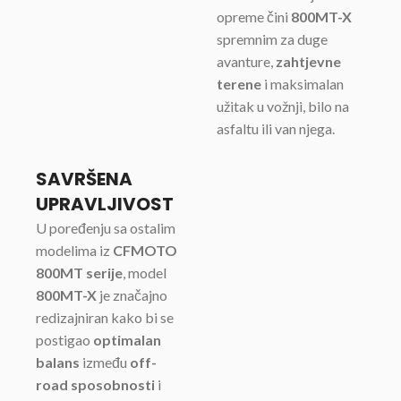
opreme čini
800MT-X
spremnim za duge
avanture,
zahtjevne
terene
i maksimalan
užitak u vožnji, bilo na
asfaltu ili van njega.
SAVRŠENA
UPRAVLJIVOST
U poređenju sa ostalim
modelima iz
CFMOTO
800MT serije
, model
800MT-X
je značajno
redizajniran kako bi se
postigao
optimalan
balans
između
off-
road sposobnosti
i