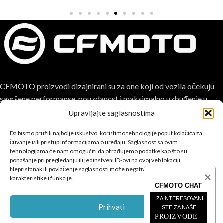
CFMOTO proizvodi dizajnirani su za one koji od vozila očekuju
savršene performanse, pouzdanost i maksimalno uzbuđenje u
svakoj vožnji.
Upravljajte saglasnostima
Da bismo pružili najbolje iskustvo, koristimo tehnologije poput kolačića za
čuvanje i/ili pristup informacijama o uređaju. Saglasnost sa ovim
tehnologijama će nam omogućiti da obrađujemo podatke kao što su
ponašanje pri pregledanju ili jedinstveni ID-ovi na ovoj veb lokaciji.
Nepristanak ili povlačenje saglasnosti može negativno uticati na određene
POSLJEDNJE SA BLOGA
karakteristike i funkcije.
CFMOTO CHAT
ZAINTERESOVANI 
ČETVEROTOČKAŠI
Prihvati
STE ZA NAŠE
PROIZVODE 