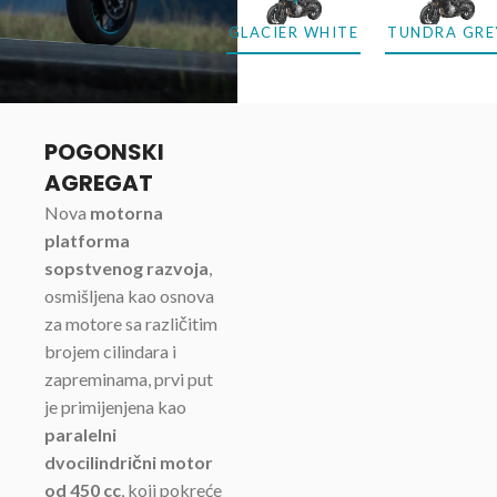
GLACIER WHITE
TUNDRA GRE
POGONSKI
AGREGAT
Nova
motorna
platforma
sopstvenog razvoja
,
osmišljena kao osnova
za motore sa različitim
brojem cilindara i
zapreminama, prvi put
je primijenjena kao
paralelni
dvocilindrični motor
od 450 cc
, koji pokreće