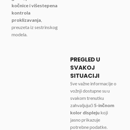
kočnice i višestepena
kontrola
proklizavanja
,
preuzeta iz sestrinskog
modela.
PREGLED U
SVAKOJ
SITUACIJI
Sve važne informacije o
vožnji dostupne su u
svakom trenutku
zahvaljujući
5-inčnom
kolor displeju
koji
jasno prikazuje
potrebne podatke.