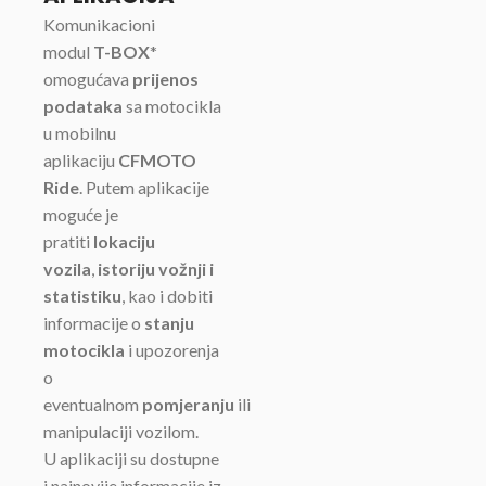
Komunikacioni
modul
T-BOX
*
omogućava
prijenos
podataka
sa motocikla
u mobilnu
aplikaciju
CFMOTO
Ride
. Putem aplikacije
moguće je
pratiti
lokaciju
vozila
,
istoriju vožnji i
statistiku
, kao i dobiti
informacije o
stanju
motocikla
i upozorenja
o
eventualnom
pomjeranju
ili
manipulaciji vozilom.
U aplikaciji su dostupne
i najnovije informacije iz