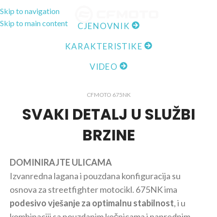
Skip to navigation
MENI
Skip to main content
CJENOVNIK
KARAKTERISTIKE
VIDEO
CFMOTO 675NK
SVAKI DETALJ U SLUŽBI
BRZINE
DOMINIRAJTE ULICAMA
Izvanredna lagana i pouzdana konfiguracija su
osnova za streetfighter motocikl. 675NK ima
podesivo vješanje za optimalnu stabilnost
, i u
kombinaciji sa pouzdanim kočnicama i naprednim