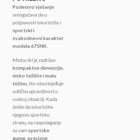
Podesivo vješanje
omogućava da u
potpunosti iskoristite i
sportski i
svakodnevni karakter
modela 675NK
.
Motocikl je zadržao
kompaktne dimenzije,
nisko težište i malu
težinu
, što obezbjeđuje
odličnu upravljivost u
svakoj situaciji. Kada
želite da iskoristite
njegovu sportsku
stranu, na raspolaganju
su vam
sportske
gume, precizne