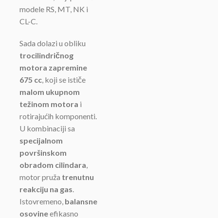
modele RS, MT, NK i
CL-C.
Sada dolazi u obliku
trocilindričnog
motora zapremine
675 cc
, koji se ističe
malom ukupnom
težinom motora
i
rotirajućih komponenti.
U kombinaciji sa
specijalnom
površinskom
obradom cilindara
,
motor pruža
trenutnu
reakciju na gas
.
Istovremeno,
balansne
osovine
efikasno