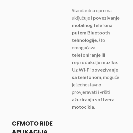
Standardna oprema
uključuje i
povezivanje
mobilnog telefona
putem Bluetooth
tehnologije
, što
omogućava
telefoniranje ili
reprodukciju muzike
.
Uz
Wi-Fi povezivanje
sa telefonom
, moguće
je jednostavno
provjeravati i vršiti
ažuriranja softvera
motocikla
.
CFMOTO RIDE
APLIKACIJA