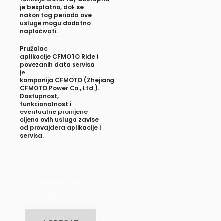
je besplatno, dok se
nakon tog perioda ove
usluge mogu dodatno
naplaćivati.
Pružalac
aplikacije
CFMOTO Ride
i
povezanih data servisa
je
kompanija
CFMOTO
(Zhejiang
CFMOTO Power Co., Ltd.).
Dostupnost,
funkcionalnost i
eventualne promjene
cijena ovih usluga zavise
od provajdera aplikacije i
servisa.
DIMENZIJE
VOZILA