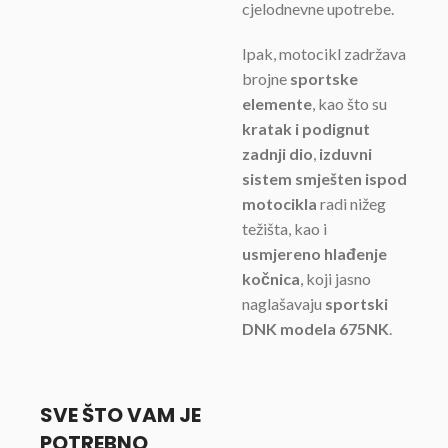
cjelodnevne upotrebe.
Ipak, motocikl zadržava
brojne
sportske
elemente
, kao što su
kratak i podignut
zadnji dio
,
izduvni
sistem smješten ispod
motocikla
radi nižeg
težišta, kao i
usmjereno hlađenje
kočnica
, koji jasno
naglašavaju
sportski
DNK modela 675NK
.
SVE ŠTO VAM JE
POTREBNO