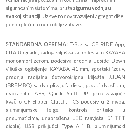
sigurnosnim sistemima, pruža
sigurnu vožnju u
svakoj situaciji
. Uz sve to novorazvijeni agregat diše
punim plućima i nudi obilje zabave.
STANDARDNA OPREMA:
T-Box sa CF RIDE App,
OTA Upgrade, zadnja viljuška sa podesivim KAYABA
monoamortizerom, podesiva prednja Upside Down
viljuška ogibljenje KAYABA 41 mm, sportski izduv,
prednja radijalna četvoroklipna kliješta J.JUAN
(BREMBO) sa dva plivajuća diska, pozadi dvoklipna,
dvokanalni ABS, Quick Shift UP, proklizavajuće
kvačilo CF-Slipper Clutch, TCS podesiv u 2 nivoa,
aluminijumske felge, kontrola pritiska u
pneumaticima, unapređena LED rasvjeta, 5“ TFT
displej, USB priključci Type A i B, aluminijumski