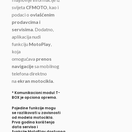
svijeta
CFMOTO
, kao i
podaci o
ovlašćenim
prodavcima i
servisima
. Dodatno,
aplikacija nudi
funkciju
MotoPlay
,
koja
omogućava
prenos
navigacije
sa mobilnog
telefona direktno
na
ekran motocikla
.
*
Komunikacioni modul T-
BOX je opciona oprema.
Pojedine funkcije mogu
se razlikovati u zavisnosti
od modela motocikla.
Prva godina
korištenja
data servisa
i
funkcije
MotoPlay
dostupna