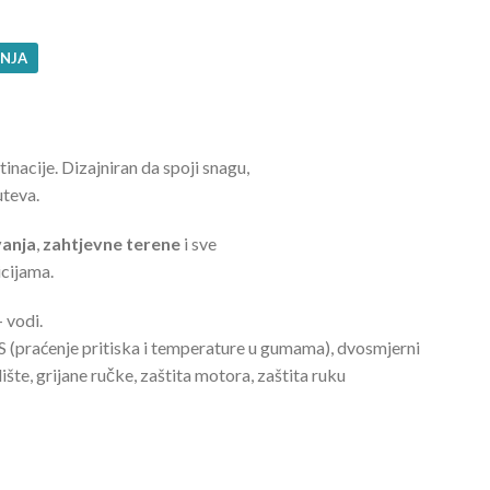
ŽNJA
BLOG
KONTAKT
tinacije. Dizajniran da spoji snagu,
uteva.
anja
,
zahtjevne terene
i sve
icijama.
– vodi.
(praćenje pritiska i temperature u gumama), dvosmjerni
šte, grijane ručke, zaštita motora, zaštita ruku