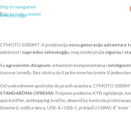
Skip to navigation
Skip to main content
POČETNA
O NAMA
CFMOTO 1000MT-X predstavlja
novu generaciju adventure t
udobnost i
naprednu tehnologiju
, ovaj model pruža
sigurnu i st
Sa
agresivnim dizajnom
, vrhunskim komponentama i
inteligent
izazove između. Bez obzira da li jurite nove horizonte ili jednosta
Od svakodnevne upotrebe do pravih avantura, CFMOTO 1000MT
STANDARDNA OPREMA:
Potpuno podesivo KYB ogibljenje, kom
quickshifter, antihopping kvačilo, dinamička kontrola proklizavanj
(blasteri), vođica lanca, USB-A i USB-C priključci (18W), 8” ko