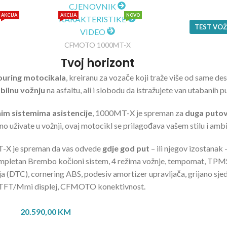
CJENOVNIK
AKCIJA
AKCIJA
NOVO
KARAKTERISTIKE
ČETVEROTOČKAŠI
MOTOCIKLI
OPREMA
DOGAĐAJI
LOKACIJE
TEST VO
VIDEO
CFMOTO 1000MT-X
Tvoj horizont
ouring motocikala
, kreiranu za vozače koji traže više od same des
abilnu vožnju
na asfaltu, ali i slobodu da istražujete van utabanih p
nim sistemima asistencije
, 1000MT-X je spreman za
duga putov
vno uživate u vožnji, ovaj motocikl se prilagođava vašem stilu i amb
-X je spreman da vas odvede
gdje god put
– ili njegov izostanak 
pletan Brembo kočioni sistem, 4 režima vožnje, tempomat, TPMS 
a (DTC), cornering ABS, podesiv amortizer upravljača, grijano sjedi
lor TFT/Mmi displej, CFMOTO konektivnost.
20.590,00 KM