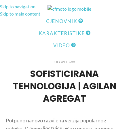
Skip to navigation
MENI
Skip to main content
CJENOVNIK
KARAKTERISTIKE
VIDEO
UFORCE 600
SOFISTICIRANA
TEHNOLOGIJA | AGILAN
AGREGAT
Potpuno nanovo razvijena verzija popularnog
radnika. Dižemo
ljestvicu
više u odnosu na model