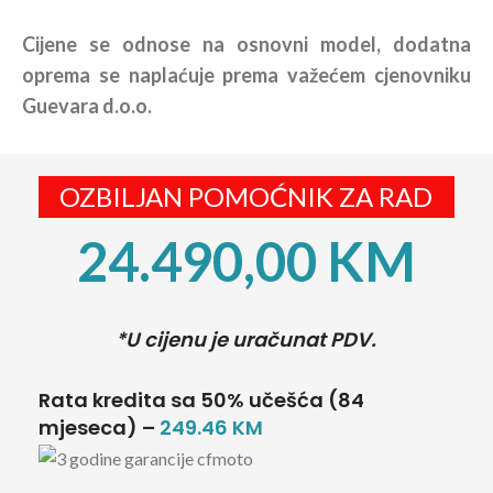
Cijene se odnose na osnovni model, dodatna
oprema se naplaćuje prema važećem cjenovniku
Guevara d.o.o.
OZBILJAN POMOĆNIK ZA RAD
24.490,00
KM
*U cijenu je uračunat PDV.
Rata kredita sa 50% učešća (84
mjeseca) –
249.46 KM