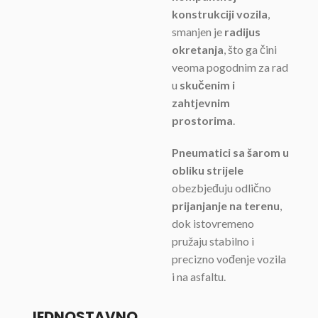
konstrukciji vozila
,
smanjen je
radijus
okretanja
, što ga čini
veoma pogodnim za rad
u
skučenim i
zahtjevnim
prostorima
.
Pneumatici sa šarom u
obliku strijele
obezbjeđuju odlično
prijanjanje na terenu
,
dok istovremeno
pružaju stabilno i
precizno vođenje vozila
i na asfaltu.
JEDNOSTAVNO