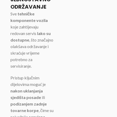
ODRŽAVANJE
Sve
tehničke
komponente vozila
koje zahtijevaju
redovan servis
lako su
dostupne
, što značajno
olakšava održavanje i
skraćuje vrijeme
potrebno za
servisiranje.
Pristup ključnim
dijelovima moguć je
nakon uklanjanja
sjedišta posade
ili
podizanjem zadnje
tovarne korpe
, čime su
najvažnije
servisne