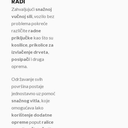
RADI
Zahvaljujući
snažnoj
vučnoj sili
, vozilo bez
problema pokreće
različite
radne
priključke
kao što su
kosilice
,
prikolice za
izvlačenje drveta
,
posipači
i druga
oprema.
Održavanje svih
površina postaje
jednostavno uz pomoć
snažnog vitla
, koje
omogućava lako
korištenje dodatne
opreme
poput
ralice