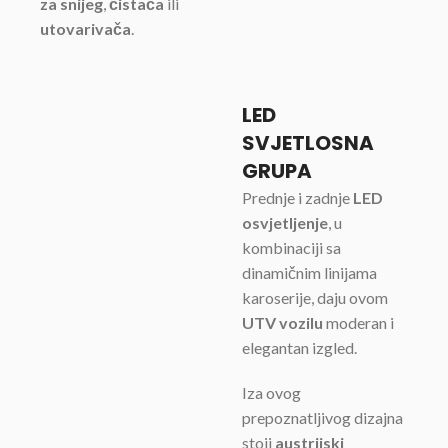
za snijeg
,
čistača
ili
utovarivača
.
LED
SVJETLOSNA
GRUPA
Prednje i zadnje
LED
osvjetljenje
, u
kombinaciji sa
dinamičnim linijama
karoserije, daju ovom
UTV vozilu
moderan i
elegantan izgled.
Iza ovog
prepoznatljivog dizajna
stoji
austrijski