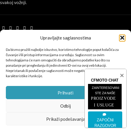
svakoj vožnji.
Upravljajte saglasnostima
POSLJEDNJE SA BLOGA
Da bismo pružili najbolje iskustvo, koristimo tehnologije poput kolačića za
ČETVEROTOČKAŠI
čuvanje i/ili pristup informacijama o uređaju. Saglasnost sa ovim
tehnologijama će nam omogućiti da obrađujemo podatke kao što su
ponašanje pri pregledanju ili jedinstveni ID-ovi na ovoj veb lokaciji.
MOTOCIKLI
Nepristanak ili povlačenje saglasnosti može negativno uticati na određene
karakteristike i funkcije.
CFMOTO CHAT
INFORMACIJE
ZAINTERESOVANI 
CFMOTO
© 2026
SEO Team
.
Prihvati
STE ZA NAŠE
PROIZVODE 
Privatnost
|
Kolačići
|
Uslovi
|
Podešavanja kolačića
I USLUGE
Odbij
Prikaži podešavanja
ZAPOČNI
RAZGOVOR