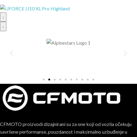
‹
›
CFMOTO proizvodi dizajnirani su za one koji od vozila očekuju
savršene performanse, pouzdanost i maksimalno uzbuđenje u