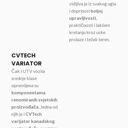
vidljiva je iz svakog ugla
i doprinosi
boljoj
upravljivosti
,
praktičnosti i lakšem
kretanju kroz uske
prolaze i težak teren.
CVTECH
VARIATOR
Čak i UTV vozila
srednje klase
opremljena su
komponentama
renomiranih svjetskih
proizvođača
. Jedna od
njih je i
CVTech
varijator kanadskog