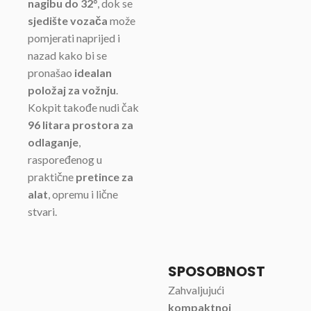
nagibu do 32°
, dok se
sjedište vozača
može
pomjerati naprijed i
nazad kako bi se
pronašao
idealan
položaj za vožnju
.
Kokpit takođe nudi čak
96 litara prostora za
odlaganje
,
raspoređenog u
praktične
pretince za
alat
, opremu i lične
stvari.
SPOSOBNOST
Zahvaljujući
kompaktnoj