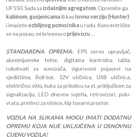
UF550. Sada sa
izdašnijim agregatom
. Opremite ga
kabinom
,
gusjenicama
ili kao
lovnu verziju (Hunter)
i imaćete
ozbiljnog pomoćnika
u radu. Koncentrišite
se na posao, mi brinemo o
prijevozu
…
STANDARDNA OPREMA:
EPS servo upravljač,
aluminijumske felne, digitalna kontrolna tabla,
rukohvati za suvozača, sigurnosni pojasevi na
sjedištima, Roll-bar, 12V utičnica, USB utičnica,
električno vitlo, kuka za prikolicu sa el. priključkom za
signalizaciju, LED dnevna svjetla, retrovizori, polu-
vrata, pretinci za sitnice, kip tovarni prostor.
VOZILA NA SLIKAMA MOGU IMATI DODATNU
OPREMU KOJA NIJE UKLJUČENA U OSNOVNU
CIJENU VOZILA!