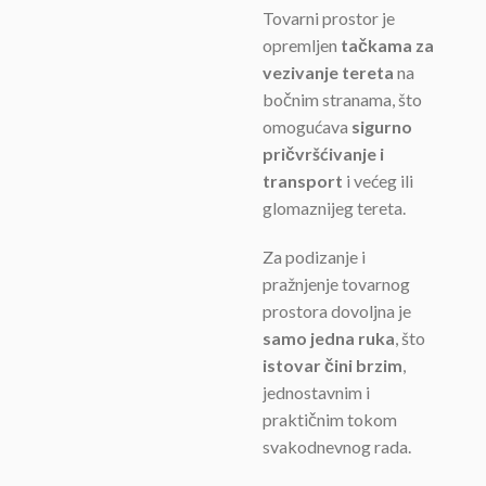
Tovarni prostor je
opremljen
tačkama za
vezivanje tereta
na
bočnim stranama, što
omogućava
sigurno
pričvršćivanje i
transport
i većeg ili
glomaznijeg tereta.
Za podizanje i
pražnjenje tovarnog
prostora dovoljna je
samo jedna ruka
, što
istovar čini brzim
,
jednostavnim i
praktičnim tokom
svakodnevnog rada.