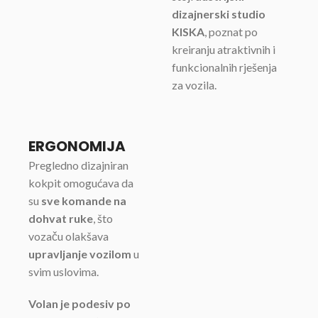
dizajnerski studio
KISKA
, poznat po
kreiranju atraktivnih i
funkcionalnih rješenja
za vozila.
ERGONOMIJA
Pregledno dizajniran
kokpit omogućava da
su
sve komande na
dohvat ruke
, što
vozaču olakšava
upravljanje vozilom
u
svim uslovima.
Volan je podesiv po