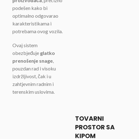
proizvođača
, precizno
podešen kako bi
optimalno odgovarao
karakteristikama i
potrebama ovog vozila.
Ovaj sistem
obezbjeđuje
glatko
prenošenje snage
,
pouzdan rad i visoku
izdržljivost, čak i u
zahtjevnim radnim i
terenskim uslovima.
TOVARNI
PROSTOR SA
KIPOM