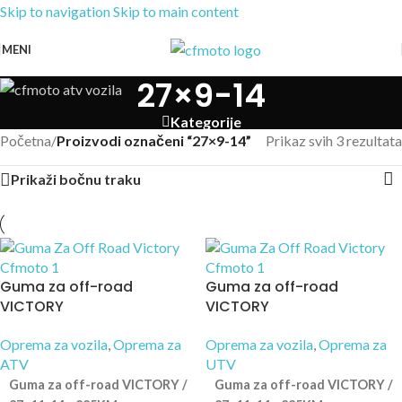
Skip to navigation
Skip to main content
MENI
27×9-14
Kategorije
Početna
/
Proizvodi označeni “27×9-14”
Prikaz svih 3 rezultata
Prikaži bočnu traku
Guma za off-road
Guma za off-road
VICTORY
VICTORY
Oprema za vozila
,
Oprema za
Oprema za vozila
,
Oprema za
ATV
UTV
Guma za off-road VICTORY /
Guma za off-road VICTORY /