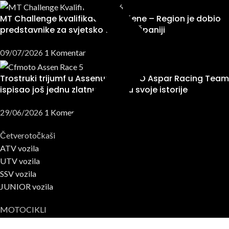
MT Challenge kvalifikacije završene – Region je dobio
predstavnike za svjetsko finale u Španiji
09/07/2026
1 Komentar
Trostruki trijumf u Assenu: CFMOTO Aspar Racing Team
ispisao još jednu zlatnu stranicu svoje istorije
29/06/2026
1 Komentar
Četverotočkaši
ATV vozila
UTV vozila
SSV vozila
JUNIOR vozila
MOTOCIKLI
ADVENTURE