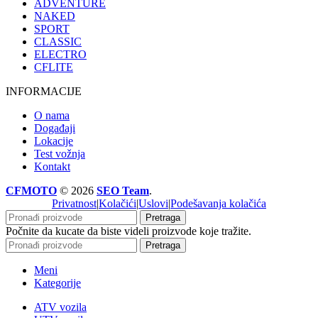
ADVENTURE
NAKED
SPORT
CLASSIC
ELECTRO
CFLITE
INFORMACIJE
O nama
Događaji
Lokacije
Test vožnja
Kontakt
CFMOTO
© 2026
SEO Team
.
Privatnost
|
Kolačići
|
Uslovi
|
Podešavanja kolačića
Pretraga
Počnite da kucate da biste videli proizvode koje tražite.
Pretraga
Meni
Kategorije
ATV vozila