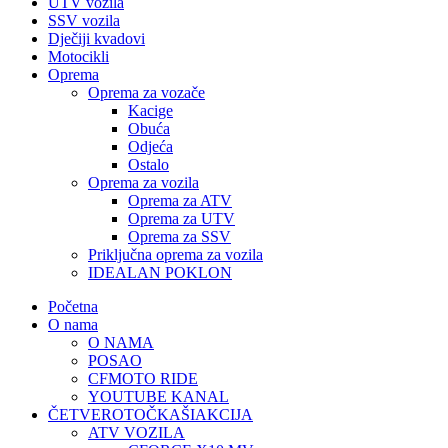
UTV vozila
SSV vozila
Dječiji kvadovi
Motocikli
Oprema
Oprema za vozače
Kacige
Obuća
Odjeća
Ostalo
Oprema za vozila
Oprema za ATV
Oprema za UTV
Oprema za SSV
Priključna oprema za vozila
IDEALAN POKLON
Početna
O nama
O NAMA
POSAO
CFMOTO RIDE
YOUTUBE KANAL
ČETVEROTOČKAŠI
AKCIJA
ATV VOZILA