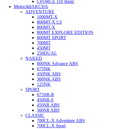
CFORCE 110 Basic
Motocikli
AKCIJA
ADVENTURE
1000MT-X
800MT-X LS
800MT-X
800MT EXPLORE EDITION
800MT SPORT
700MT
450MT
250DUAL
NAKED
800NK Advance ABS
675NK
450NK ABS
300NK ABS
125NK
SPORT
675SR-R
450SR-S
450SR ABS
300SR ABS
CLASSIC
700CL-X Adventure ABS
700CL-X Sport