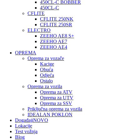
450CL-C BOBBER
450CL-C
CFLITE
CFLITE 250NK
CFLITE 250SR
ELECTRO
ZEEHO AE8 S+
ZEEHO AE7
ZEEHO AE4
OPREMA
Oprema za vozače
Kacige
Obuća
Odjeća
Ostalo
Oprema za vozila
Oprema za ATV
Oprema za UTV
Oprema za SSV
Priključna oprema za vozila
IDEALAN POKLON
Događaji
NOVO
Lokacije
Test vožnja
Blog