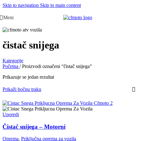
Skip to navigation
Skip to main content
Meni
čistač snijega
Kategorije
Početna
/
Proizvodi označeni “čistač snijega”
Prikazuje se jedan rezultat
Prikaži bočnu traku
Uporedi
Čistač snijega – Motorni
Oprema
,
Priključna oprema za vozila