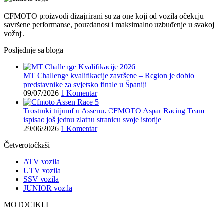
CFMOTO proizvodi dizajnirani su za one koji od vozila očekuju
savršene performanse, pouzdanost i maksimalno uzbuđenje u svakoj
vožnji.
Posljednje sa bloga
MT Challenge kvalifikacije završene – Region je dobio
predstavnike za svjetsko finale u Španiji
09/07/2026
1 Komentar
Trostruki trijumf u Assenu: CFMOTO Aspar Racing Team
ispisao još jednu zlatnu stranicu svoje istorije
29/06/2026
1 Komentar
Četverotočkaši
ATV vozila
UTV vozila
SSV vozila
JUNIOR vozila
MOTOCIKLI