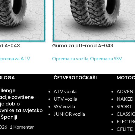
ad A-043
Guma za off-road A-043
prema za ATV
Oprema za vozila
,
Oprema za SSV
 BLOGA
ČETVEROTOČKAŠI
MOTOCI
llenge
ATV vozila
ADVEN
kacije završene –
UTV vozila
NAKED
je dobio
SSV vozila
SPORT
vnike za svjetsko
JUNIOR vozila
CLASSI
 Španiji
ELECTR
026
1 Komentar
CFLITE