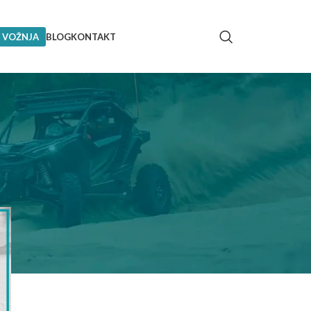
 VOŽNJA
BLOG
KONTAKT
18
24