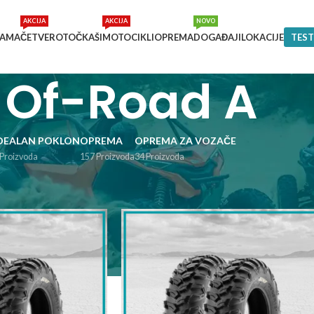
AKCIJA
AKCIJA
NOVO
NAMA
ČETVEROTOČKAŠI
MOTOCIKLI
OPREMA
DOGAĐAJI
LOKACIJE
TEST
Of-Road A
DEALAN POKLON
OPREMA
OPREMA ZA VOZAČE
 Proizvoda
157 Proizvoda
34 Proizvoda
Show
9
12