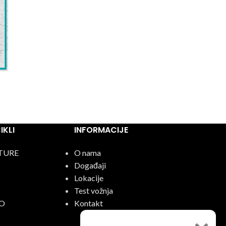
KLI
INFORMACIJE
TURE
O nama
Događaji
Lokacije
C
Test vožnja
O
Kontakt