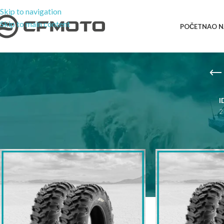
Skip to navigation
Skip to main content
POČETNA
O 
I
2
Početna
/
Proizvodi označeni “Of-Road A”