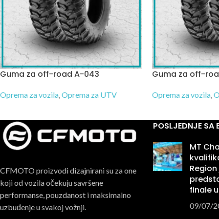
Guma za off-road A-043
Guma za off-ro
Oprema za vozila
,
Oprema za UTV
Oprema za vozila
,
O
POSLJEDNJE SA
MT Cha
kvalifi
Region 
CFMOTO proizvodi dizajnirani su za one
predsta
koji od vozila očekuju savršene
finale u
performanse, pouzdanost i maksimalno
09/07/2
uzbuđenje u svakoj vožnji.