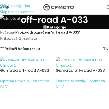
Skip to navigation
MENI
Skip to main content
off-road A-033
Kategorije
Početna
/
Proizvodi označeni “off-road A-033”
Prikaz svih 2 rezultata
Prikaži bočnu traku
Guma za off-road A-033
Guma za off-road A-033
Oprema za vozila
,
Oprema za
Oprema za vozila
,
Oprema za
ATV
UTV