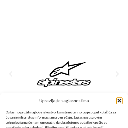
Upravljajte saglasnostima
Da bismo pružili najbolje iskustvo, koristimo tehnologije poput kolačića za
čuvanje i/ili pristup informacijama o uređaju. Saglasnost sa ovim
CFMOTO proizvodi dizajnirani su za one koji od vozila očekuju
tehnologijama će nam omogućiti da obrađujemo podatke kao što su
ponašanje pri pregledanju ili jedinstveni ID-ovi na ovoj veb lokaciji.