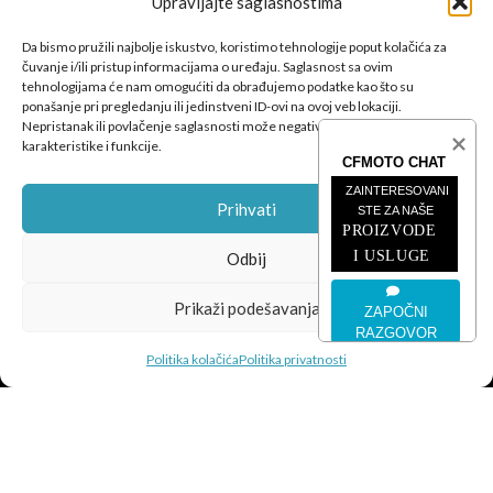
Upravljajte saglasnostima
Da bismo pružili najbolje iskustvo, koristimo tehnologije poput kolačića za
čuvanje i/ili pristup informacijama o uređaju. Saglasnost sa ovim
tehnologijama će nam omogućiti da obrađujemo podatke kao što su
CFMOTO proizvodi dizajnirani su za one koji od vozila očekuju
ponašanje pri pregledanju ili jedinstveni ID-ovi na ovoj veb lokaciji.
savršene performanse, pouzdanost i maksimalno uzbuđenje u
Nepristanak ili povlačenje saglasnosti može negativno uticati na određene
karakteristike i funkcije.
svakoj vožnji.
CFMOTO CHAT
ZAINTERESOVANI 
Prihvati
STE ZA NAŠE
PROIZVODE 
I USLUGE
Odbij
POSLJEDNJE SA BLOGA
Prikaži podešavanja
ZAPOČNI
RAZGOVOR
ČETVEROTOČKAŠI
Politika kolačića
Politika privatnosti
MOTOCIKLI
INFORMACIJE
CFMOTO
© 2026
SEO Team
.