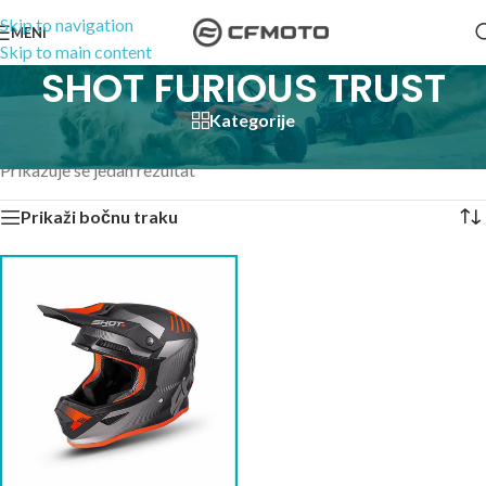
Skip to navigation
MENI
Skip to main content
SHOT FURIOUS TRUST
Kategorije
Početna
/
Proizvodi označeni “SHOT FURIOUS TRUST”
Prikazuje se jedan rezultat
Prikaži bočnu traku