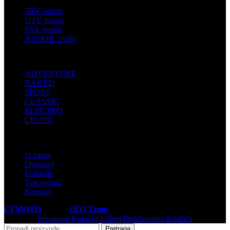
ATV vozila
UTV vozila
SSV vozila
JUNIOR vozila
MOTOCIKLI
ADVENTURE
NAKED
SPORT
CLASSIC
ELECTRO
CFLITE
INFORMACIJE
O nama
Događaji
Lokacije
Test vožnja
Kontakt
CFMOTO
© 2026
SEO Team
.
Privatnost
|
Kolačići
|
Uslovi
|
Podešavanja kolačića
Pretraga