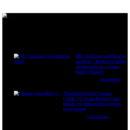
CFMOTO proizvodi dizajnirani su za one koji od vozila očekuju
savršene performanse, pouzdanost i maksimalno uzbuđenje u svakoj
vožnji.
Posljednje sa bloga
MT Challenge kvalifikacije
završene – Region je dobio
predstavnike za svjetsko
finale u Španiji
09/07/2026
1 Komentar
Trostruki trijumf u Assenu:
CFMOTO Aspar Racing Team
ispisao još jednu zlatnu stranicu
svoje istorije
29/06/2026
1 Komentar
Četverotočkaši