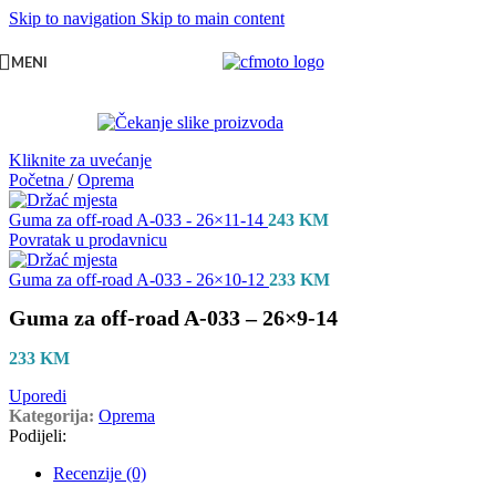
Skip to navigation
Skip to main content
MENI
Kliknite za uvećanje
Početna
/
Oprema
Guma za off-road A-033 - 26×11-14
243
KM
Povratak u prodavnicu
Guma za off-road A-033 - 26×10-12
233
KM
Guma za off-road A-033 – 26×9-14
233
KM
Uporedi
Kategorija:
Oprema
Podijeli:
Recenzije (0)