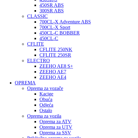
450SR ABS
300SR ABS
CLASSIC
700CL-X Adventure ABS
700CL-X Sport
450CL-C BOBBER
450CL-C
CFLITE
CFLITE 250NK
CFLITE 250SR
ELECTRO
ZEEHO AE8 S+
ZEEHO AE7
ZEEHO AE4
OPREMA
Oprema za vozače
Kacige
Obuća
Odjeća
Ostalo
Oprema za vozila
Oprema za ATV
Oprema za UTV
Oprema za SSV