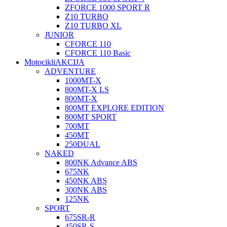
ZFORCE 1000 SPORT R
Z10 TURBO
Z10 TURBO XL
JUNIOR
CFORCE 110
CFORCE 110 Basic
Motocikli
AKCIJA
ADVENTURE
1000MT-X
800MT-X LS
800MT-X
800MT EXPLORE EDITION
800MT SPORT
700MT
450MT
250DUAL
NAKED
800NK Advance ABS
675NK
450NK ABS
300NK ABS
125NK
SPORT
675SR-R
450SR-S