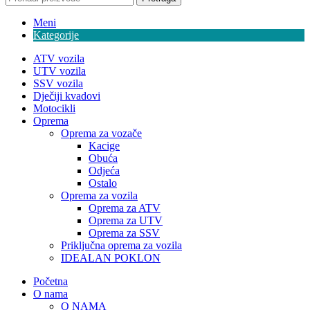
Meni
Kategorije
ATV vozila
UTV vozila
SSV vozila
Dječiji kvadovi
Motocikli
Oprema
Oprema za vozače
Kacige
Obuća
Odjeća
Ostalo
Oprema za vozila
Oprema za ATV
Oprema za UTV
Oprema za SSV
Priključna oprema za vozila
IDEALAN POKLON
Početna
O nama
O NAMA