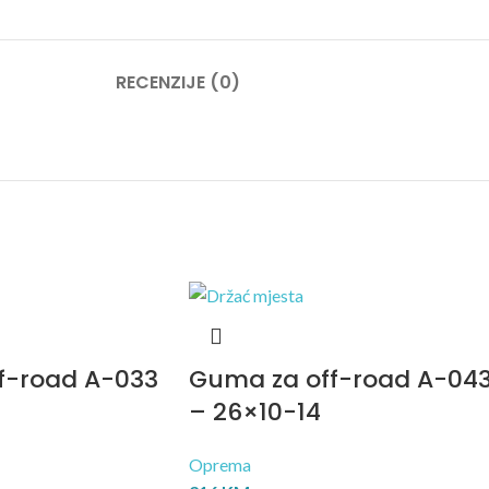
RECENZIJE (0)
f-road A-033
Guma za off-road A-04
– 26×10-14
Oprema