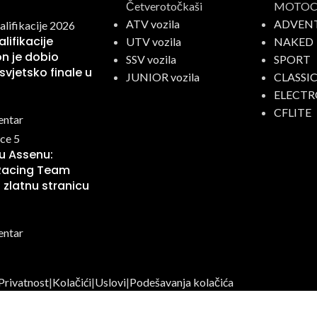
Četverotočkaši
MOTOCI
ATV vozila
ADVEN
lifikacije
UTV vozila
NAKED
n je dobio
SSV vozila
SPORT
svjetsko finale u
JUNIOR vozila
CLASSI
ELECTR
CFLITE
entar
 u Assenu:
Racing Team
 zlatnu stranicu
entar
Privatnost
|
Kolačići
|
Uslovi
|
Podešavanja kolačića