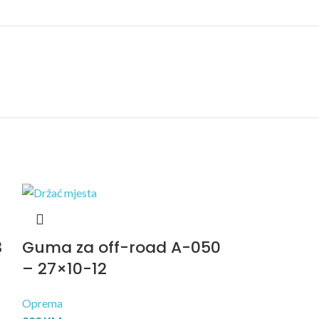
3
Guma za off-road A-050
Guma za 
– 27×10-12
KNIGHT – 
Oprema
Oprema