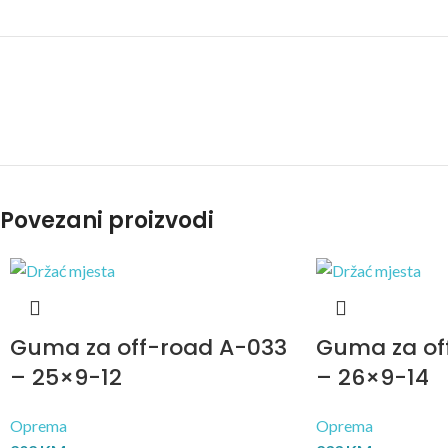
Povezani proizvodi
Guma za off-road A-033
Guma za of
– 25×9-12
– 26×9-14
Oprema
Oprema