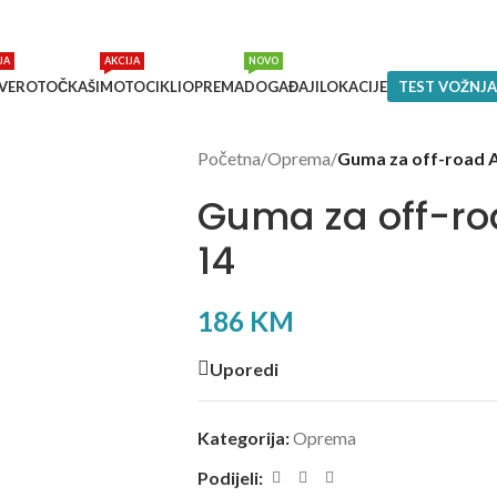
JA
AKCIJA
NOVO
VEROTOČKAŠI
MOTOCIKLI
OPREMA
DOGAĐAJI
LOKACIJE
TEST VOŽNJA
Početna
/
Oprema
/
Guma za off-road A
Guma za off-ro
14
186
KM
Uporedi
Kategorija:
Oprema
Podijeli: