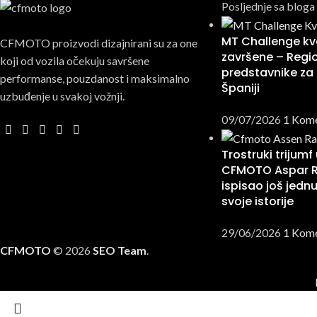
Posljednje sa bloga
MT Challenge kva
CFMOTO proizvodi dizajnirani su za one
završene – Regio
koji od vozila očekuju savršene
predstavnike za 
performanse, pouzdanost i maksimalno
Španiji
uzbuđenje u svakoj vožnji.
09/07/2026
1 Kom
Trostruki trijumf
CFMOTO Aspar 
ispisao još jednu
svoje istorije
29/06/2026
1 Kom
CFMOTO
© 2026
SEO Team
.