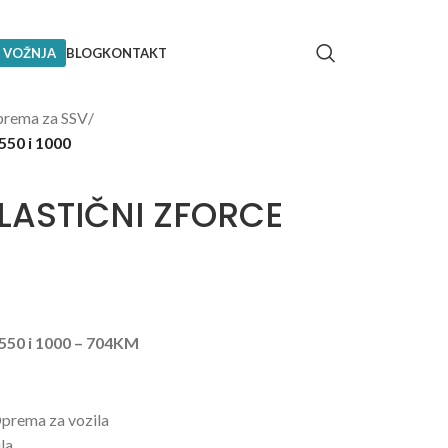
 VOŽNJA
BLOG
KONTAKT
rema za SSV
/
50 i 1000
LASTIČNI ZFORCE
50 i 1000 – 704KM
prema za vozila
la