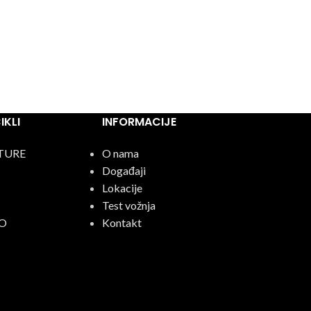
KLI
INFORMACIJE
TURE
O nama
Događaji
Lokacije
C
Test vožnja
O
Kontakt