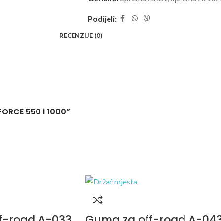
Podijeli:
RECENZIJE (0)
ZFORCE 550 i 1000”
f-road A-033
Guma za off-road A-04