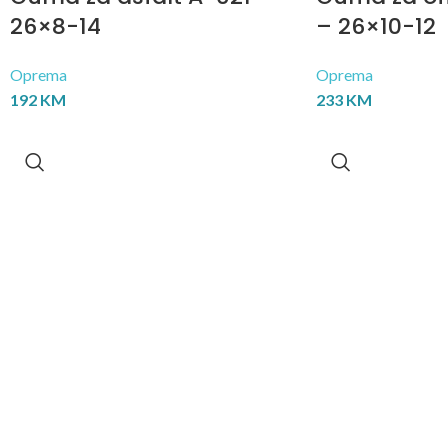
26×8-14
– 26×10-12
Oprema
Oprema
192
KM
233
KM