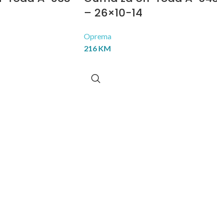
– 26×10-14
Oprema
216
KM