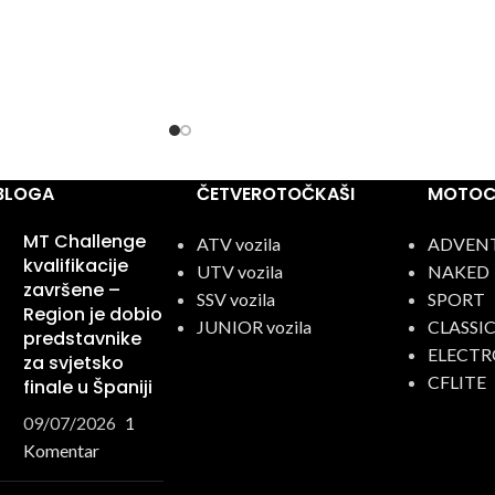
 BLOGA
ČETVEROTOČKAŠI
MOTOCI
MT Challenge
ATV vozila
ADVEN
kvalifikacije
UTV vozila
NAKED
završene –
SSV vozila
SPORT
Region je dobio
JUNIOR vozila
CLASSI
predstavnike
ELECTR
za svjetsko
CFLITE
finale u Španiji
09/07/2026
1
Komentar