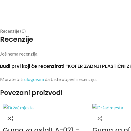
Recenzije (0)
Recenzije
Još nema recenzija.
Budi prvi koji će recenzirati “KOFER ZADNJI PLASTIČNI 
Morate biti
ulogovani
da biste objavili recenziju.
Povezani proizvodi
Guma za asfalt A-021 –
Guma za of