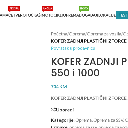
AKCIJA
AKCIJA
NOVO
NAMA
ČETVEROTOČKAŠI
MOTOCIKLI
OPREMA
DOGAĐAJI
LOKACIJE
TEST
Početna
/
Oprema
/
Oprema za vozila
/
Op
KOFER ZADNJI PLASTIČNI ZFORCE 5
Povratak u prodavnicu
KOFER ZADNJI P
550 i 1000
704
KM
KOFER ZADNJI PLASTIČNI ZFORCE 5
Uporedi
Kategorije:
Oprema
,
Oprema za SSV
,
O
Oznake:
oprema za ssv
,
oprema za vozi