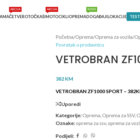
AKCIJA
AKCIJA
NOVO
NAMA
ČETVEROTOČKAŠI
MOTOCIKLI
OPREMA
DOGAĐAJI
LOKACIJE
TEST
Početna
/
Oprema
/
Oprema za vozila
/
Op
Povratak u prodavnicu
VETROBRAN ZF1
382
KM
VETROBRAN ZF1000 SPORT – 382
Uporedi
Kategorije:
Oprema
,
Oprema za SSV
,
O
Oznake:
oprema za ssv
,
oprema za vozi
Podijeli: