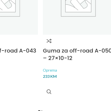
f-road A-043
Guma za off-road A-05
– 27×10-12
Oprema
233
KM