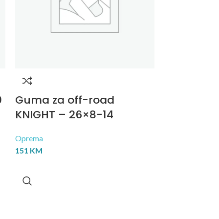
0
Guma za off-road
Guma za 
KNIGHT – 26×8-14
KNIGHT –
Oprema
Oprema
151
KM
174
KM