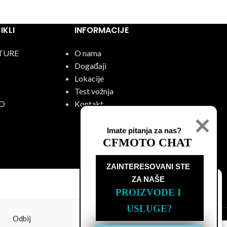
KLI
INFORMACIJE
TURE
O nama
Događaji
Lokacije
C
Test vožnja
O
Kontakt
Imate pitanja za nas?
CFMOTO CHAT
ZAINTERESOVANI STE

ZA NAŠE
PROIZVODE I 
USLUGE?
Uslovi
|
Podešavanja kolačića
Odbij
Prikaži podešavanja