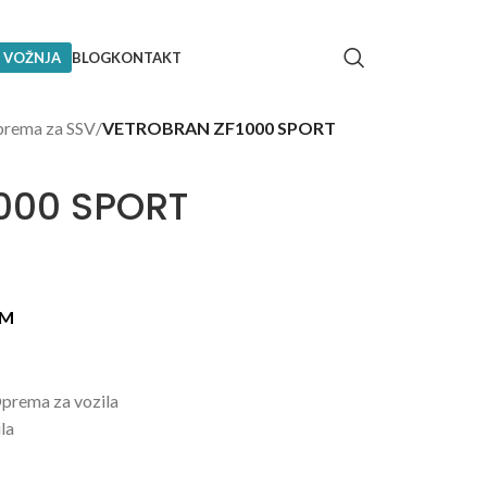
 VOŽNJA
BLOG
KONTAKT
rema za SSV
/
VETROBRAN ZF1000 SPORT
000 SPORT
KM
prema za vozila
la