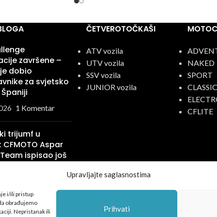
 BLOGA
ČETVEROTOČKAŠI
MOTOCI
llenge
ATV vozila
ADVEN
kacije završene –
UTV vozila
NAKED
je dobio
SSV vozila
SPORT
vnike za svjetsko
JUNIOR vozila
CLASSI
 Španiji
ELECTR
026
1 Komentar
CFLITE
ki trijumf u
: CFMOTO Aspar
 Team ispisao još
latnu stranicu
Upravljajte saglasnostima
torije
026
1 Komentar
 i/ili pristup
 da obrađujemo
Privatnost
|
Kolačići
|
Prihvati
ciji. Nepristanak ili