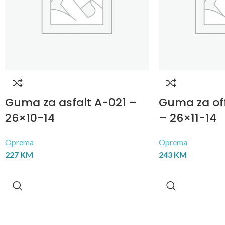
Guma za asfalt A-021 –
Guma za of
26×10-14
– 26×11-14
Oprema
Oprema
227
KM
243
KM