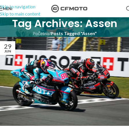
Skip to navigation
MENI
Skip to main content
Tag Archives: Assen
Početna
/
Posts Tagged "Assen"
29
JUN