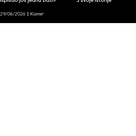
ispisao još jednu zlatnu stranicu svoje istorije
29/06/2026
1 Komentar
Četverotočkaši
ATV vozila
UTV vozila
SSV vozila
JUNIOR vozila
MOTOCIKLI
ADVENTURE
NAKED
SPORT
CLASSIC
ELECTRO
CFLITE
INFORMACIJE