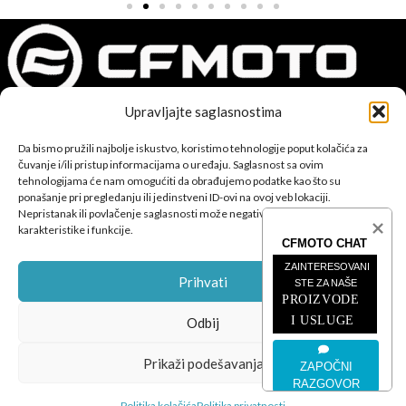
Upravljajte saglasnostima
CFMOTO proizvodi dizajnirani su za one koji od vozila očekuju
Da bismo pružili najbolje iskustvo, koristimo tehnologije poput kolačića za
savršene performanse, pouzdanost i maksimalno uzbuđenje u
čuvanje i/ili pristup informacijama o uređaju. Saglasnost sa ovim
tehnologijama će nam omogućiti da obrađujemo podatke kao što su
svakoj vožnji.
ponašanje pri pregledanju ili jedinstveni ID-ovi na ovoj veb lokaciji.
Nepristanak ili povlačenje saglasnosti može negativno uticati na određene
karakteristike i funkcije.
CFMOTO CHAT
ZAINTERESOVANI 
Prihvati
STE ZA NAŠE
PROIZVODE 
POSLJEDNJE SA BLOGA
I USLUGE
Odbij
ČETVEROTOČKAŠI
Prikaži podešavanja
ZAPOČNI
RAZGOVOR
MOTOCIKLI
Politika kolačića
Politika privatnosti