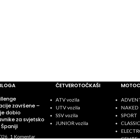
 BLOGA
ČETVEROTOČKAŠI
MOTOCI
llenge
ATV vozila
ADVEN
kacije završene –
UTV vozila
NAKED
je dobio
SSV vozila
SPORT
vnike za svjetsko
JUNIOR vozila
CLASSI
 Španiji
ELECTR
026
1 Komentar
CFLITE