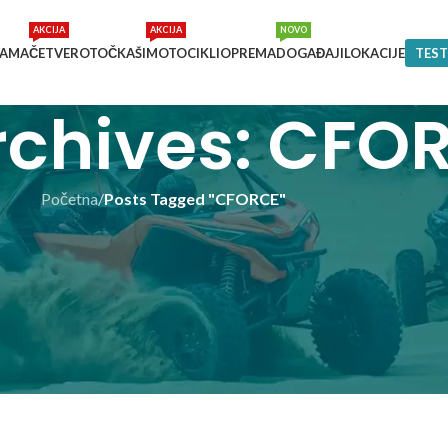
AKCIJA
AKCIJA
NOVO
NAMA
ČETVEROTOČKAŠI
MOTOCIKLI
OPREMA
DOGAĐAJI
LOKACIJE
TEST
rchives: CFO
Početna
/
Posts Tagged "CFORCE"