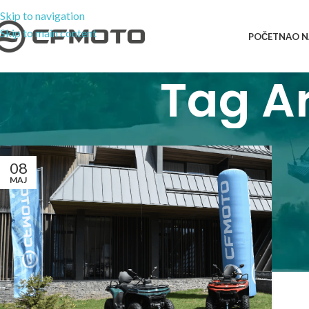
Skip to navigation
Skip to main content
POČETNA
O 
Tag A
08
MAJ