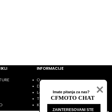
KLI
INFORMACIJE
TURE
O nama
Događaji
Lokacije
Imate pitanja za nas?
CFMOTO CHAT
C
Test vožnja
O
Kontakt
ZAINTERESOVANI STE
