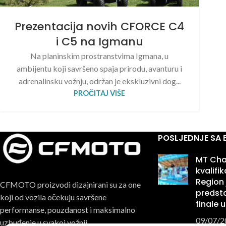
Prezentacija novih CFORCE C4
i C5 na Igmanu
Na planinskim prostranstvima Igmana, u
ambijentu koji savršeno spaja prirodu, avanturu i
adrenalinsku vožnju, održan je ekskluzivni dog...
PROČITAJ VIŠE
POSLJEDNJE SA
MT Cha
kvalifi
Region 
CFMOTO proizvodi dizajnirani su za one
predsta
koji od vozila očekuju savršene
finale u
performanse, pouzdanost i maksimalno
09/07/2
uzbuđenje u svakoj vožnji.