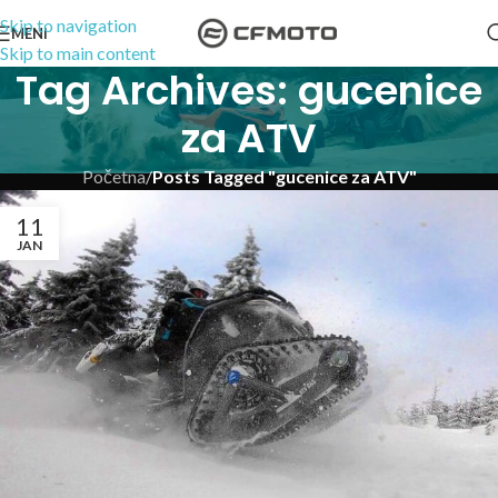
Skip to navigation
MENI
Skip to main content
Tag Archives: gucenice
za ATV
Početna
/
Posts Tagged "gucenice za ATV"
11
JAN