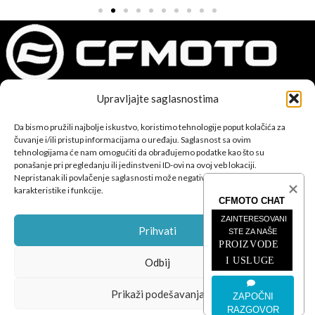
Upravljajte saglasnostima
CFMOTO proizvodi dizajnirani su za one koji od vozila očekuju
Da bismo pružili najbolje iskustvo, koristimo tehnologije poput kolačića za
savršene performanse, pouzdanost i maksimalno uzbuđenje u
čuvanje i/ili pristup informacijama o uređaju. Saglasnost sa ovim
svakoj vožnji.
tehnologijama će nam omogućiti da obrađujemo podatke kao što su
ponašanje pri pregledanju ili jedinstveni ID-ovi na ovoj veb lokaciji.
Nepristanak ili povlačenje saglasnosti može negativno uticati na određene
karakteristike i funkcije.
CFMOTO CHAT
ZAINTERESOVANI 
Prihvati
STE ZA NAŠE
POSLJEDNJE SA BLOGA
PROIZVODE 
I USLUGE
Odbij
ČETVEROTOČKAŠI
Prikaži podešavanja
ZAPOČNI
MOTOCIKLI
RAZGOVOR