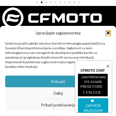
Upravljajte saglasnostima
CFMOTO proizvodi dizajnirani su za one koji od vozila očekuju
Da bismo pružili najbolje iskustvo, koristimo tehnologije poput kolačića za
savršene performanse, pouzdanost i maksimalno uzbuđenje u
čuvanje i/ili pristup informacijama o uređaju. Saglasnost sa ovim
svakoj vožnji.
tehnologijama će nam omogućiti da obrađujemo podatke kao što su
ponašanje pri pregledanju ili jedinstveni ID-ovi na ovoj veb lokaciji.
Nepristanak ili povlačenje saglasnosti može negativno uticati na određene
karakteristike i funkcije.
CFMOTO CHAT
ZAINTERESOVANI 
Prihvati
STE ZA NAŠE
PROIZVODE 
POSLJEDNJE SA BLOGA
I USLUGE
Odbij
ČETVEROTOČKAŠI
Prikaži podešavanja
ZAPOČNI
MOTOCIKLI
RAZGOVOR