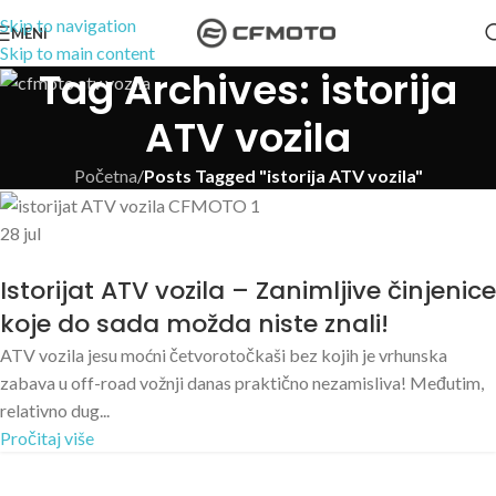
Skip to navigation
MENI
Skip to main content
Tag Archives: istorija
ATV vozila
Početna
/
Posts Tagged "istorija ATV vozila"
28
jul
Istorijat ATV vozila – Zanimljive činjenice
koje do sada možda niste znali!
ATV vozila jesu moćni četvorotočkaši bez kojih je vrhunska
zabava u off-road vožnji danas praktično nezamisliva! Međutim,
relativno dug...
Pročitaj više