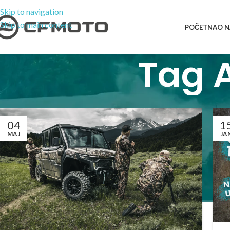
Skip to navigation
Skip to main content
POČETNA
O 
Tag 
04
1
MAJ
JA