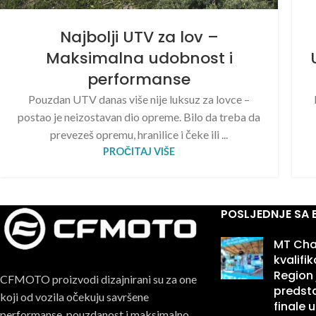
Najbolji UTV za lov –
Maksimalna udobnost i
performanse
Pouzdan UTV danas više nije luksuz za lovce –
postao je neizostavan dio opreme. Bilo da treba da
prevezeš opremu, hranilice i čeke ili ...
PROČITAJ VIŠE
POSLJEDNJE SA
MT Cha
kvalifi
Region 
CFMOTO proizvodi dizajnirani su za one
predsta
koji od vozila očekuju savršene
finale u
performanse, pouzdanost i maksimalno