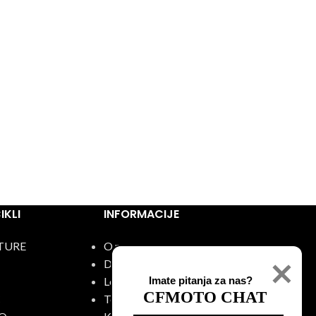
KLI
INFORMACIJE
TURE
O nama
Događaji
Lokacije
Imate pitanja za nas?
CFMOTO CHAT
C
Test vožnja