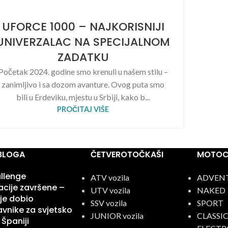
UFORCE 1000 – NAJKORISNIJI
UNIVERZALAC NA SPECIJALNOM
ZADATKU
Početak 2024. godine smo krenuli u našem stilu –
zanimljivo i sa dozom avanture. Ovog puta smo
bili u Erdeviku, mjestu u Srbiji, kako b...
PROČITAJ VIŠE
 BLOGA
ČETVEROTOČKAŠI
MOTOCI
llenge
ATV vozila
ADVEN
kacije završene –
UTV vozila
NAKED
je dobio
SSV vozila
SPORT
vnike za svjetsko
JUNIOR vozila
CLASSI
 Španiji