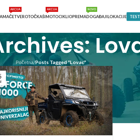
AKCIJA
AKCIJA
NOVO
NAMA
ČETVEROTOČKAŠI
MOTOCIKLI
OPREMA
DOGAĐAJI
LOKACIJE
TEST
Archives: Lov
Početna
/
Posts Tagged "Lovac"
5
N