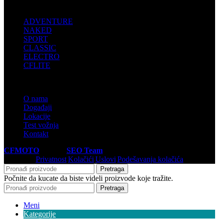
MOTOCIKLI
ADVENTURE
NAKED
SPORT
CLASSIC
ELECTRO
CFLITE
INFORMACIJE
O nama
Događaji
Lokacije
Test vožnja
Kontakt
CFMOTO
© 2026
SEO Team
.
Privatnost
|
Kolačići
|
Uslovi
|
Podešavanja kolačića
Pretraga
Počnite da kucate da biste videli proizvode koje tražite.
Pretraga
Meni
Kategorije