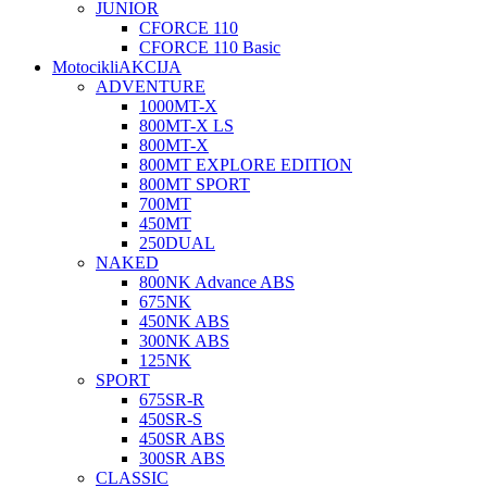
JUNIOR
CFORCE 110
CFORCE 110 Basic
Motocikli
AKCIJA
ADVENTURE
1000MT-X
800MT-X LS
800MT-X
800MT EXPLORE EDITION
800MT SPORT
700MT
450MT
250DUAL
NAKED
800NK Advance ABS
675NK
450NK ABS
300NK ABS
125NK
SPORT
675SR-R
450SR-S
450SR ABS
300SR ABS
CLASSIC