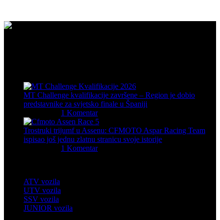
CFMOTO proizvodi dizajnirani su za one koji od vozila očekuju
savršene performanse, pouzdanost i maksimalno uzbuđenje u svakoj
vožnji.
Posljednje sa bloga
MT Challenge kvalifikacije završene – Region je dobio
predstavnike za svjetsko finale u Španiji
09/07/2026
1 Komentar
Trostruki trijumf u Assenu: CFMOTO Aspar Racing Team
ispisao još jednu zlatnu stranicu svoje istorije
29/06/2026
1 Komentar
Četverotočkaši
ATV vozila
UTV vozila
SSV vozila
JUNIOR vozila