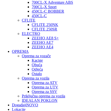
700CL-X Adventure ABS
700CL-X Sport
450CL-C BOBBER
450CL-C
CFLITE
CFLITE 250NK
CFLITE 250SR
ELECTRO
ZEEHO AE8 S+
ZEEHO AE7
ZEEHO AE4
OPREMA
Oprema za vozače
Kacige
Obuća
Odjeća
Ostalo
Oprema za vozila
Oprema za ATV
Oprema za UTV
Oprema za SSV
Priključna oprema za vozila
IDEALAN POKLON
Događaji
NOVO
Lokacije