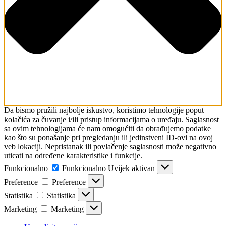
Da bismo pružili najbolje iskustvo, koristimo tehnologije poput
kolačića za čuvanje i/ili pristup informacijama o uređaju. Saglasnost
sa ovim tehnologijama će nam omogućiti da obrađujemo podatke
kao što su ponašanje pri pregledanju ili jedinstveni ID-ovi na ovoj
veb lokaciji. Nepristanak ili povlačenje saglasnosti može negativno
uticati na određene karakteristike i funkcije.
Funkcionalno
Funkcionalno
Uvijek aktivan
Preference
Preference
Statistika
Statistika
Marketing
Marketing