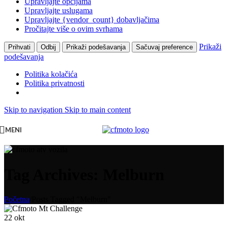
Upravljajte opcijama
Upravljajte uslugama
Upravljajte {vendor_count} dobavljačima
Pročitajte više o ovim svrhama
Prikaži
Prihvati
Odbij
Prikaži podešavanja
Sačuvaj preference
podešavanja
Politika kolačića
Politika privatnosti
Skip to navigation
Skip to main content
MENI
Tag Archives: Melburn
Početna
/
Posts Tagged "Melburn"
22
okt