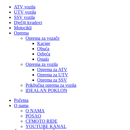
ATV vozila
UTV vozila
SSV vozila
Dječiji kvadovi
Motocikli
Oprema
Oprema za vozače
Kacige
Obuća
Odjeća
Ostalo
Oprema za vozila
Oprema za ATV
Oprema za UTV
Oprema za SSV
Priključna oprema za vozila
IDEALAN POKLON
Početna
O nama
O NAMA
POSAO
CFMOTO RIDE
YOUTUBE KANAL