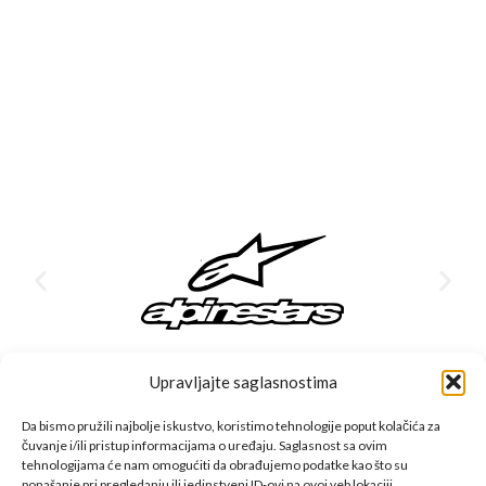
Upravljajte saglasnostima
Da bismo pružili najbolje iskustvo, koristimo tehnologije poput kolačića za
čuvanje i/ili pristup informacijama o uređaju. Saglasnost sa ovim
CFMOTO proizvodi dizajnirani su za one koji od vozila očekuju
tehnologijama će nam omogućiti da obrađujemo podatke kao što su
ponašanje pri pregledanju ili jedinstveni ID-ovi na ovoj veb lokaciji.