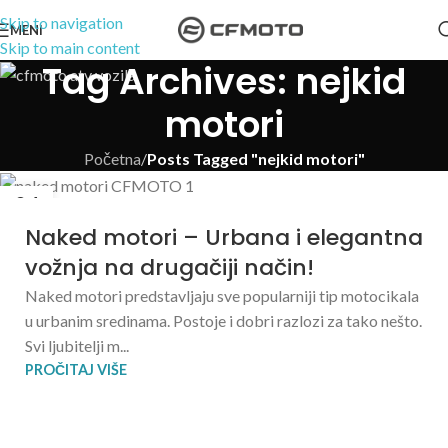
Skip to navigation
MENI
Skip to main content
Tag Archives: nejkid
motori
Početna
/
Posts Tagged "nejkid motori"
04
APR
Naked motori – Urbana i elegantna
vožnja na drugačiji način!
Naked motori predstavljaju sve popularniji tip motocikala
u urbanim sredinama. Postoje i dobri razlozi za tako nešto.
Svi ljubitelji m...
PROČITAJ VIŠE