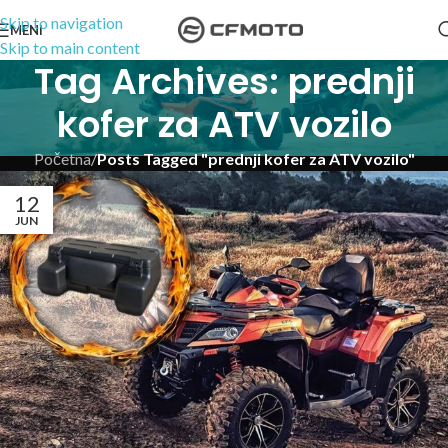
Skip to navigation
MENI
Skip to main content
Tag Archives: prednji
kofer za ATV vozilo
Početna
/
Posts Tagged "prednji kofer za ATV vozilo"
12
JUN