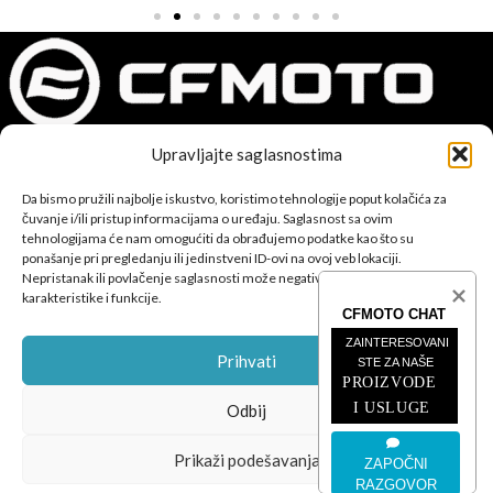
Upravljajte saglasnostima
CFMOTO proizvodi dizajnirani su za one koji od vozila očekuju
Da bismo pružili najbolje iskustvo, koristimo tehnologije poput kolačića za
savršene performanse, pouzdanost i maksimalno uzbuđenje u
čuvanje i/ili pristup informacijama o uređaju. Saglasnost sa ovim
svakoj vožnji.
tehnologijama će nam omogućiti da obrađujemo podatke kao što su
ponašanje pri pregledanju ili jedinstveni ID-ovi na ovoj veb lokaciji.
Nepristanak ili povlačenje saglasnosti može negativno uticati na određene
karakteristike i funkcije.
CFMOTO CHAT
ZAINTERESOVANI 
Prihvati
STE ZA NAŠE
POSLJEDNJE SA BLOGA
PROIZVODE 
I USLUGE
Odbij
ČETVEROTOČKAŠI
Prikaži podešavanja
ZAPOČNI
MOTOCIKLI
RAZGOVOR