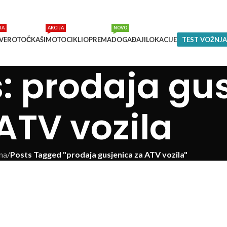
JA
AKCIJA
NOVO
VEROTOČKAŠI
MOTOCIKLI
OPREMA
DOGAĐAJI
LOKACIJE
TEST VOŽNJA
: prodaja gu
ATV vozila
na
/
Posts Tagged "prodaja gusjenica za ATV vozila"