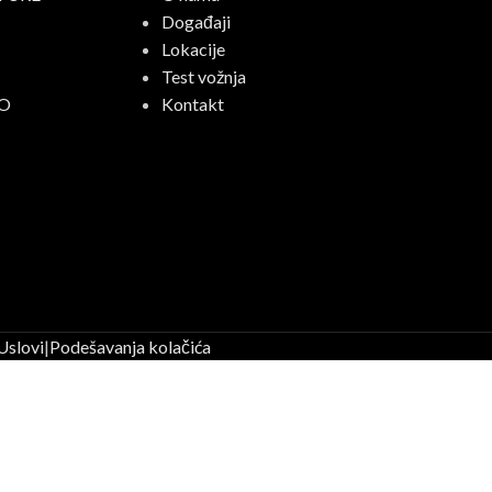
Događaji
Lokacije
C
Test vožnja
O
Kontakt
Uslovi
|
Podešavanja kolačića