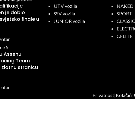
lifikacije
UTV vozila
NAKED
n je dobio
SSV vozila
SPORT
svjetsko finale u
JUNIOR vozila
CLASSI
ELECTR
CFLITE
entar
 u Assenu:
Racing Team
 zlatnu stranicu
entar
Privatnost
|
Kolačići
|