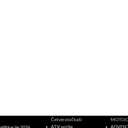
Četverotočkaši
MOTOCI
ATV vozila
ADVEN