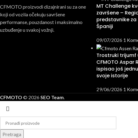
MT Challenge kva
CFMOTO proizvodi dizajnirani su za one
završene – Regio
koji od vozila očekuju savršene
predstavnike za 
performanse, pouzdanost i maksimalno
Španiji
uzbuđenje u svakoj vožnji.
09/07/2026
1 Kom
Trostruki trijumf
CFMOTO Aspar 
ispisao još jednu
svoje istorije
29/06/2026
1 Kom
CFMOTO
© 2026
SEO Team
.
Pretraga