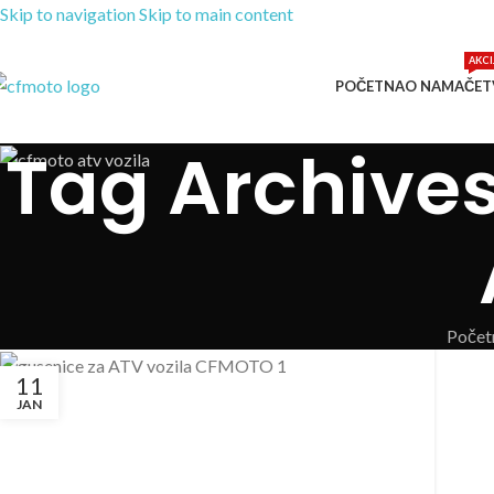
Skip to navigation
Skip to main content
AKCI
POČETNA
O NAMA
ČET
Tag Archives
Počet
11
JAN