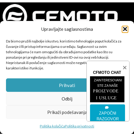
Upravljajte saglasnostima
CFMOTO proizvodi dizajnirani su za one koji od vozila očekuju
Da bismo pružili najbolje iskustvo, koristimo tehnologije poput kolačića za
čuvanje i/ili pristup informacijama o uređaju. Saglasnost sa ovim
savršene performanse, pouzdanost i maksimalno uzbuđenje u
tehnologijama će nam omogućiti da obrađujemo podatke kao što su
svakoj vožnji.
ponašanje pri pregledanju ili jedinstveni ID-ovi na ovoj veb lokaciji.
Nepristanak ili povlačenje saglasnosti može negativno uticati na određene
karakteristike i funkcije.
CFMOTO CHAT
ZAINTERESOVANI 
Prihvati
STE ZA NAŠE
PROIZVODE 
POSLJEDNJE SA BLOGA
I USLUGE
Odbij
ČETVEROTOČKAŠI
Prikaži podešavanja
ZAPOČNI
RAZGOVOR
MOTOCIKLI
Politika kolačića
Politika privatnosti