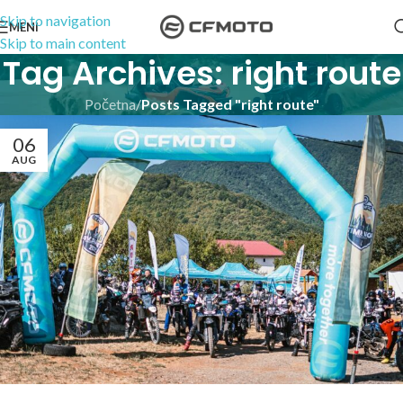
Skip to navigation
MENI
Skip to main content
Tag Archives: right route
Početna
/
Posts Tagged "right route"
06
AUG