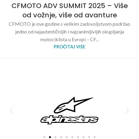
CFMOTO ADV SUMMIT 2025 – Više
od vožnje, više od avanture
CFMOTO je ove godine s velikim zadovoljstvom podržao
jedno od najautentičnijih i najzanimljivijih okupljanja
motociklista u Evropi – CF...
PROČITAJ VIŠE