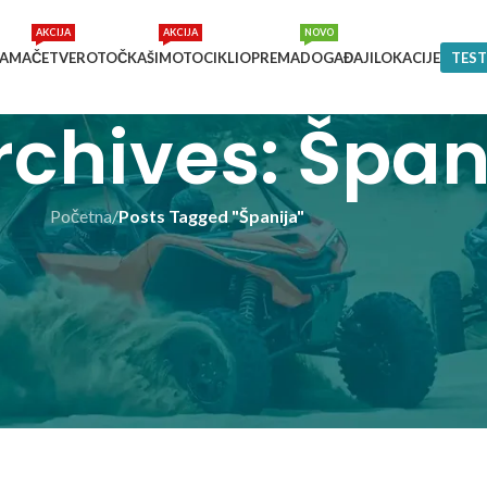
AKCIJA
AKCIJA
NOVO
NAMA
ČETVEROTOČKAŠI
MOTOCIKLI
OPREMA
DOGAĐAJI
LOKACIJE
TEST
rchives: Špan
Početna
/
Posts Tagged "Španija"