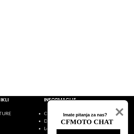
KLI
INFORMACIJE
TURE
O nama
Imate pitanja za nas?
Događaji
CFMOTO CHAT
Lokacije