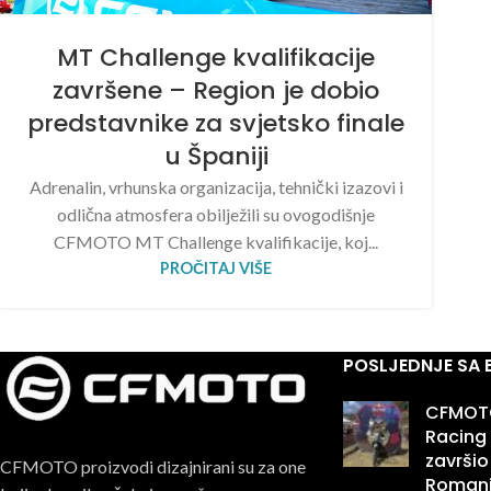
MT Challenge kvalifikacije
završene – Region je dobio
predstavnike za svjetsko finale
u Španiji
Adrenalin, vrhunska organizacija, tehnički izazovi i
odlična atmosfera obilježili su ovogodišnje
CFMOTO MT Challenge kvalifikacije, koj...
PROČITAJ VIŠE
POSLJEDNJE SA
CFMOTO
Racing 
završio
CFMOTO proizvodi dizajnirani su za one
Roman