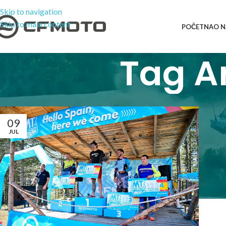
Skip to navigation
Skip to main content
POČETNA
O 
Tag A
09
JUL