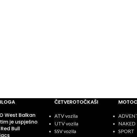
 BLOGA
ČETVEROTOČKAŠI
MOTOCI
 West Balkan
ATV vozila
ADVEN
tim je uspješno
UTV vozila
NAKED
 Red Bull
SSV vozila
SPORT
iacs