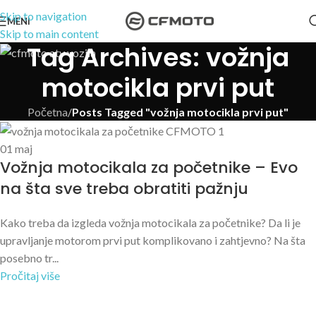
Skip to navigation
MENI
Skip to main content
Tag Archives: vožnja
motocikla prvi put
Početna
/
Posts Tagged "vožnja motocikla prvi put"
01
maj
Vožnja motocikala za početnike – Evo
na šta sve treba obratiti pažnju
Kako treba da izgleda vožnja motocikala za početnike? Da li je
upravljanje motorom prvi put komplikovano i zahtjevno? Na šta
posebno tr...
Pročitaj više