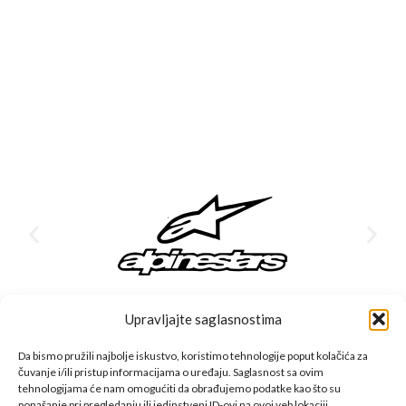
Upravljajte saglasnostima
Da bismo pružili najbolje iskustvo, koristimo tehnologije poput kolačića za
čuvanje i/ili pristup informacijama o uređaju. Saglasnost sa ovim
CFMOTO proizvodi dizajnirani su za one koji od vozila očekuju
tehnologijama će nam omogućiti da obrađujemo podatke kao što su
ponašanje pri pregledanju ili jedinstveni ID-ovi na ovoj veb lokaciji.