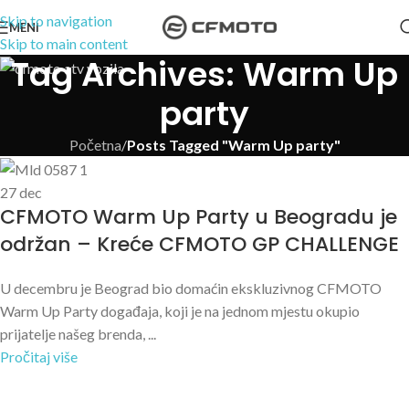
Skip to navigation
MENI
Skip to main content
Tag Archives: Warm Up
party
Početna
/
Posts Tagged "Warm Up party"
27
dec
CFMOTO Warm Up Party u Beogradu je
održan – Kreće CFMOTO GP CHALLENGE
U decembru je Beograd bio domaćin ekskluzivnog CFMOTO
Warm Up Party događaja, koji je na jednom mjestu okupio
prijatelje našeg brenda, ...
Pročitaj više