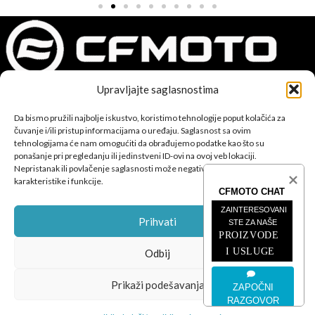
Upravljajte saglasnostima
CFMOTO proizvodi dizajnirani su za one koji od vozila očekuju
Da bismo pružili najbolje iskustvo, koristimo tehnologije poput kolačića za
savršene performanse, pouzdanost i maksimalno uzbuđenje u
čuvanje i/ili pristup informacijama o uređaju. Saglasnost sa ovim
svakoj vožnji.
tehnologijama će nam omogućiti da obrađujemo podatke kao što su
ponašanje pri pregledanju ili jedinstveni ID-ovi na ovoj veb lokaciji.
Nepristanak ili povlačenje saglasnosti može negativno uticati na određene
karakteristike i funkcije.
CFMOTO CHAT
ZAINTERESOVANI 
Prihvati
STE ZA NAŠE
PROIZVODE 
POSLJEDNJE SA BLOGA
I USLUGE
Odbij
ČETVEROTOČKAŠI
Prikaži podešavanja
ZAPOČNI
MOTOCIKLI
RAZGOVOR