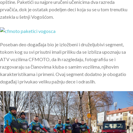
opštine. Paketići su najpre uručeni učenicima dva razreda
prvačića, dok je ostatak podeljen deci koja su se u tom trenutku
zatekla u šetnji Vogošćom.
Poseban deo događaja bio je izložbeni i druželjubivi segment,
tokom kog su svi prisutni imali priliku da se izbliza upoznaju sa
ATV vozilima CFMOTO, da ih razgledaju, fotografišu se i
razgovaraju sa članovima kluba o samim vozilima, njihovim
karakteristikama i primeni. Ovaj segment dodatno je obogatio
događaj i privukao veliku pažnju dece i odraslih.