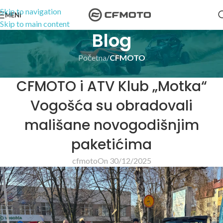
Skip to navigation
MENI
Skip to main content
Blog
Početna
/
CFMOTO
CFMOTO
CFMOTO i ATV Klub „Motka“
Vogošća su obradovali
mališane novogodišnjim
paketićima
cfmoto
On 30/12/2025