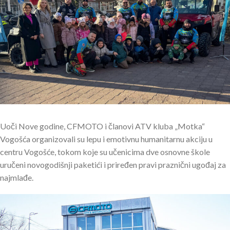
Uoči Nove godine, CFMOTO i članovi ATV kluba „Motka“
Vogošća organizovali su lepu i emotivnu humanitarnu akciju u
centru Vogošće, tokom koje su učenicima dve osnovne škole
uručeni novogodišnji paketići i priređen pravi praznični ugođaj za
najmlađe.