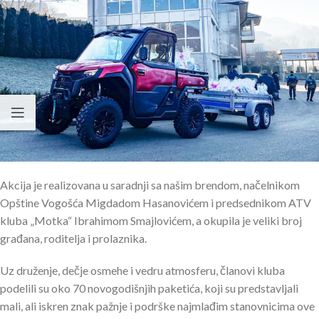
Akcija je realizovana u saradnji sa našim brendom, načelnikom
Opštine Vogošća Migdadom Hasanovićem i predsednikom ATV
kluba „Motka“ Ibrahimom Smajlovićem, a okupila je veliki broj
građana, roditelja i prolaznika.
Uz druženje, dečje osmehe i vedru atmosferu, članovi kluba
podelili su oko 70 novogodišnjih paketića, koji su predstavljali
mali, ali iskren znak pažnje i podrške najmlađim stanovnicima ove