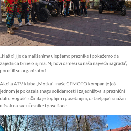
„Naš cilj je da mališanima ulepšamo praznike i pokažemo da
zajednica brine o njima. Njihovi osmesi su naša najveća nagrada“,
poručili su organizatori.
Akcija ATV kluba „Motka“ i naše CFMOTO kompanije još
jednom je pokazala snagu solidarnosti i zajedništva, a praznični
duh u Vogošći učinila je toplijim i posebnijim, ostavljajući snažan
utisak na sve učesnike i posetioce.