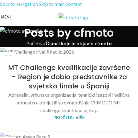
Skip to navigation
Skip to main content
MENI
Posts by
cfmoto
Početna
/
Članci koje je objavio cfmoto
09
JUL
MT Challenge kvalifikacije završene
– Region je dobio predstavnike za
svjetsko finale u Španiji
Adrenalin, vrhunska organizacija, tehnički izazovi i odlična
atmosfera obilježili su ovogodišnje CFMOTO MT
Challenge kvalifikacije, koj...
PROČITAJ VIŠE