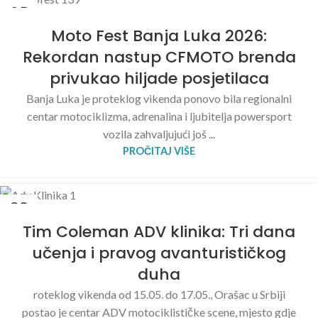
05
JUN
Moto Fest Banja Luka 2026:
Rekordan nastup CFMOTO brenda
privukao hiljade posjetilaca
Banja Luka je proteklog vikenda ponovo bila regionalni
centar motociklizma, adrenalina i ljubitelja powersport
vozila zahvaljujući još ...
PROČITAJ VIŠE
23
MAJ
Tim Coleman ADV klinika: Tri dana
učenja i pravog avanturističkog
duha
roteklog vikenda od 15.05. do 17.05., Orašac u Srbiji
postao je centar ADV motociklističke scene, mjesto gdje