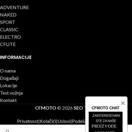
ADVENTURE
NAKED
SPORT
CLASSIC
ELECTRO
CFLITE
INFORMACIJE
O nama
Događaji
Lokacije
Test vožnja
Kontakt
CFMOTO
© 2026
SEO Team
.
CFMOTO CHAT
ZAINTERESOVANI 
Privatnost
|
Kolačići
|
Uslovi
|
Podešavanja kolačića
STE ZA NAŠE
PROIZVODE 