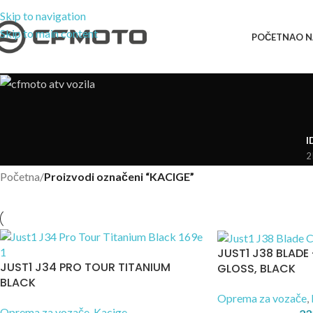
Skip to navigation
Skip to main content
POČETNA
O 
I
2
Početna
/
Proizvodi označeni “KACIGE”
JUST1 J38 BLADE 
JUST1 J34 PRO TOUR TITANIUM
GLOSS, BLACK
BLACK
Oprema za vozače
,
Oprema za vozače
,
Kacige