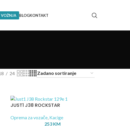
 VOŽNJA
BLOG
KONTAKT
18
24
JUST1 J38 ROCKSTAR
Oprema za vozače
,
Kacige
253
KM