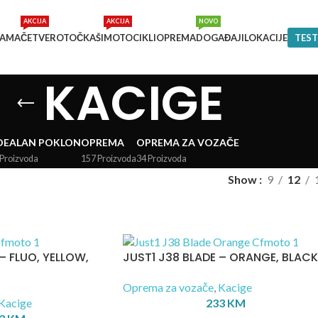
AKCIJA
AKCIJA
NOVO
NAMA
ČETVEROTOČKAŠI
MOTOCIKLI
OPREMA
DOGAĐAJI
LOKACIJE
TEST
KACIGE
DEALAN POKLON
OPREMA
OPREMA ZA VOZAČE
 Proizvoda
157 Proizvoda
34 Proizvoda
Show
9
12
– FLUO, YELLOW,
JUST1 J38 BLADE – ORANGE, BLACK
Oprema za vozače
,
Kacige
Kacige
233
KM