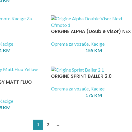
3
KM
ORIGINE ALPHA (Double Visor) NEX
Kacige
Oprema za vozače
,
Kacige
1
KM
155
KM
ORIGINE SPRINT BALLER 2.0
SY MATT FLUO
Oprema za vozače
,
Kacige
175
KM
Kacige
8
KM
1
2
→