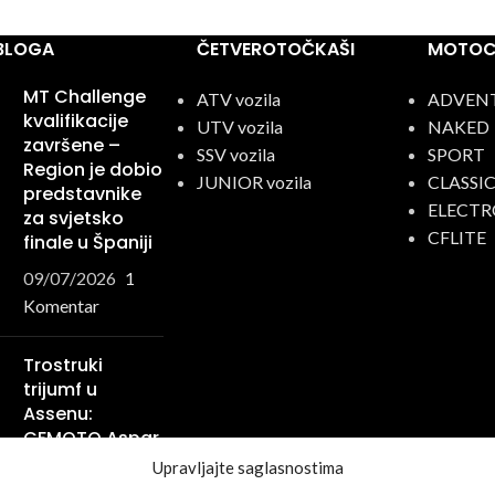
 BLOGA
ČETVEROTOČKAŠI
MOTOCI
MT Challenge
ATV vozila
ADVEN
kvalifikacije
UTV vozila
NAKED
završene –
SSV vozila
SPORT
Region je dobio
JUNIOR vozila
CLASSI
predstavnike
ELECTR
za svjetsko
CFLITE
finale u Španiji
09/07/2026
1
Komentar
Trostruki
trijumf u
Assenu:
CFMOTO Aspar
Racing Team
Upravljajte saglasnostima
ispisao još