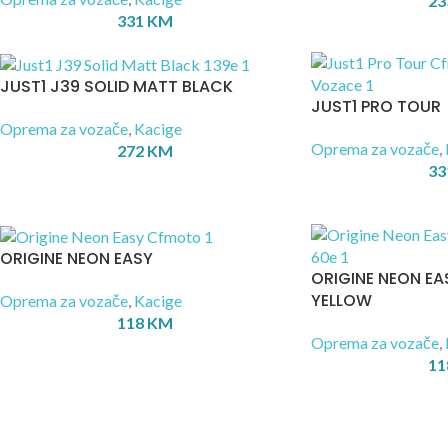
23
331
KM
JUST1 J39 SOLID MATT BLACK
JUST1 PRO TOUR
Oprema za vozače
,
Kacige
Oprema za vozače
,
272
KM
33
ORIGINE NEON EASY
ORIGINE NEON EA
YELLOW
Oprema za vozače
,
Kacige
118
KM
Oprema za vozače
,
11