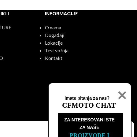
KLI
INFORMACIJE
TURE
O nama
Događaji
Lokacije
C
Test vožnja
O
Kontakt
Imate pitanja za nas?
CFMOTO CHAT
ZAINTERESOVANI STE

ZA NAŠE
PROIZVODE I 