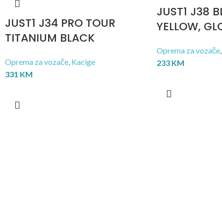
JUST1 J38 B
JUST1 J34 PRO TOUR
YELLOW, GL
TITANIUM BLACK
Oprema za vozače
,
Oprema za vozače
,
Kacige
233
KM
331
KM