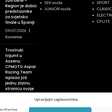
završene –
SSV vozila
SPORT
Region je dobio
JUNIOR vozila
CLASSI
predstavnike
ELECTR
za svjetsko
CFLITE
finale u Španiji
09/07/2026
1
Komentar
Trostruki
trijumf u
Assenu:
CFMOTO Aspar
Racing Team
ispisao još
jednu zlatnu
stranicu svoje
istorije
Upravljajte saglasnostima
29/06/2026
1
Komentar
 i/ili pristup