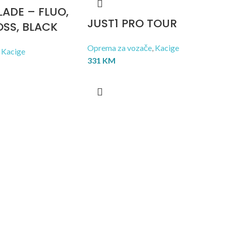
LADE – FLUO,
JUST1 PRO TOUR
OSS, BLACK
Oprema za vozače
,
Kacige
Kacige
331
KM