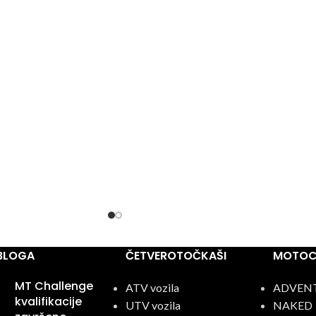
 BLOGA
ČETVEROTOČKAŠI
MOTOCI
MT Challenge
ATV vozila
ADVEN
kvalifikacije
UTV vozila
NAKED