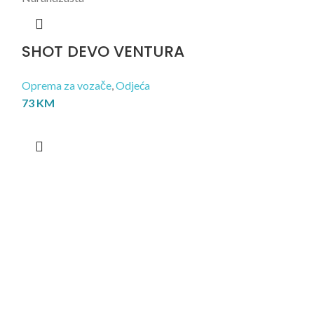
SHOT DEVO VENTURA
Oprema za vozače
,
Odjeća
73
KM
SHOT FIG
Oprema za voza
176
KM