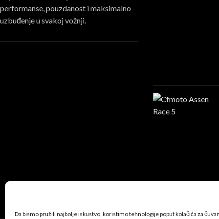
performanse, pouzdanost i maksimalno
uzbuđenje u svakoj vožnji.
Da bismo pružili najbolje iskustvo, koristimo tehnologije poput kolačića za čuvanje