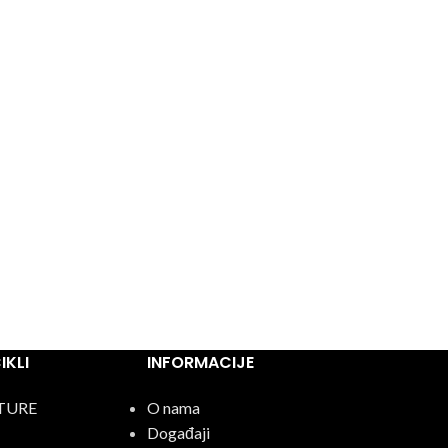
KLI
INFORMACIJE
TURE
O nama
Događaji