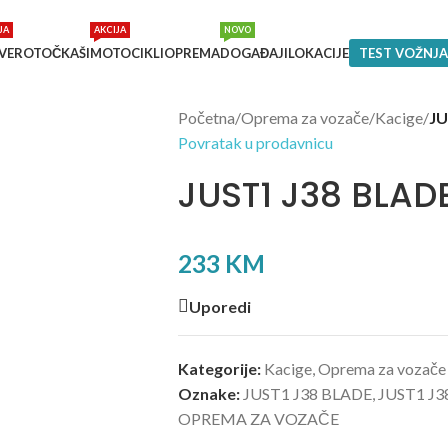
JA
AKCIJA
NOVO
VEROTOČKAŠI
MOTOCIKLI
OPREMA
DOGAĐAJI
LOKACIJE
TEST VOŽNJA
Početna
/
Oprema za vozače
/
Kacige
/
JU
Povratak u prodavnicu
JUST1 J38 BLAD
233
KM
Uporedi
Kategorije:
Kacige
,
Oprema za vozače
Oznake:
JUST1 J38 BLADE
,
JUST1 J
OPREMA ZA VOZAČE