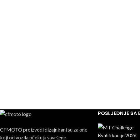
POSLJEDNJE SA
CFMOTO proizvodi dizajnirani su za one
koji od vozila očekuju savršene