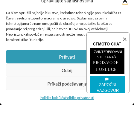
Upravljajte saglasnostima
Da bismo pružili najbolje iskustvo, koristimo tehnologije poput kolačića za
čuvanje i/ili pristup informacijama o uređaju. Saglasnost sa ovim
tehnologijama će nam omogućiti da obrađujemo podatke kao što su
CFMOTO proizvodi dizajnirani su za one koji od vozila očekuju
ponašanje pri pregledanju ili jedinstveni ID-ovi na ovoj veb lokaciji.
savršene performanse, pouzdanost i maksimalno uzbuđenje u
Nepristanak ili povlačenje saglasnosti može negativno uticati na određene
karakteristike i funkcije.
svakoj vožnji.
CFMOTO CHAT
ZAINTERESOVANI 
Prihvati
STE ZA NAŠE
PROIZVODE 
I USLUGE
Odbij
POSLJEDNJE SA BLOGA
Prikaži podešavanja
ZAPOČNI
RAZGOVOR
ČETVEROTOČKAŠI
Politika kolačića
Politika privatnosti
MOTOCIKLI
INFORMACIJE
CFMOTO
© 2026
SEO Team
.