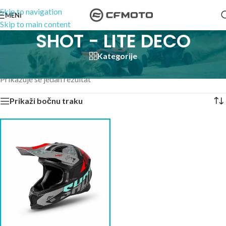
Skip to navigation
MENI
Skip to main content
SHOT - LITE DECO
Kategorije
Početna
/
Proizvodi označeni “SHOT - LITE DECO”
Prikazuje se jedan rezultat
Prikaži bočnu traku