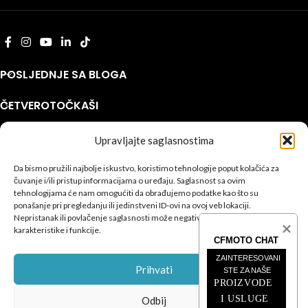
POSLJEDNJE SA BLOGA
ČETVEROTOČKAŠI
MOTOCIKLI
Upravljajte saglasnostima
INFORMACIJE
Da bismo pružili najbolje iskustvo, koristimo tehnologije poput kolačića za
čuvanje i/ili pristup informacijama o uređaju. Saglasnost sa ovim
CFMOTO
© 2026
SEO Team
.
tehnologijama će nam omogućiti da obrađujemo podatke kao što su
ponašanje pri pregledanju ili jedinstveni ID-ovi na ovoj veb lokaciji.
Privatnost
|
Kolačići
|
Uslovi
|
Podešavanja kolačića
Nepristanak ili povlačenje saglasnosti može negativno uticati na određene
karakteristike i funkcije.
CFMOTO CHAT
ZAINTERESOVANI 
Prihvati
STE ZA NAŠE
PROIZVODE 
I USLUGE
Odbij