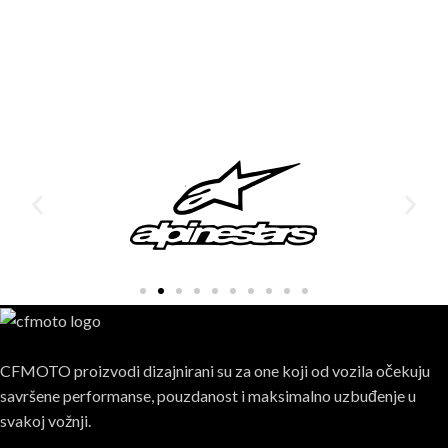
CFMOTO proizvodi dizajnirani su za one koji od vozila očekuju
savršene performanse, pouzdanost i maksimalno uzbuđenje u
svakoj vožnji.