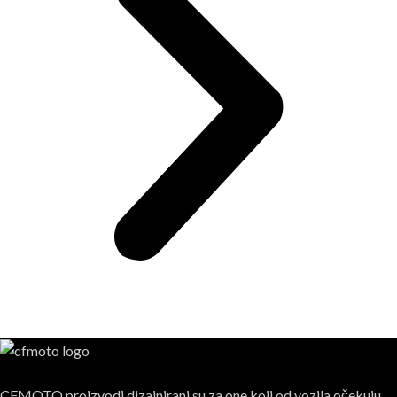
CFMOTO proizvodi dizajnirani su za one koji od vozila očekuju