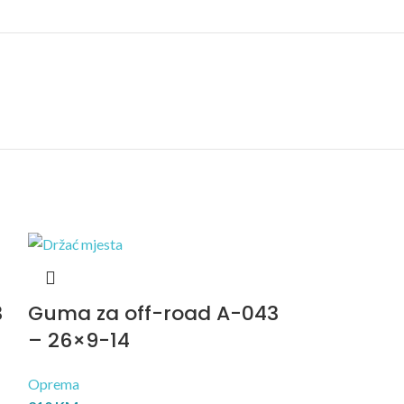
3
Guma za off-road A-043
Guma za 
– 26×9-14
– 27×10-1
Oprema
Oprema