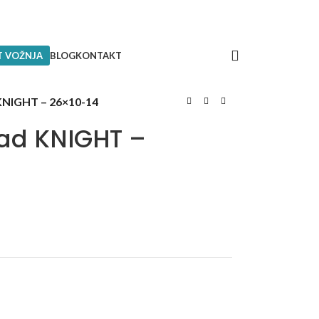
T VOŽNJA
BLOG
KONTAKT
KNIGHT – 26×10-14
ad KNIGHT –