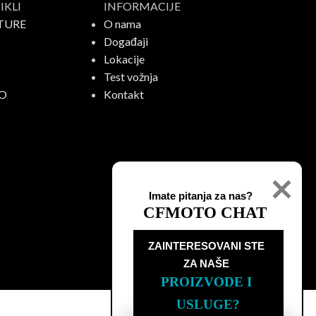
KLI
INFORMACIJE
TURE
O nama
Događaji
Lokacije
C
Test vožnja
O
Kontakt
Imate pitanja za nas?
CFMOTO CHAT
ZAINTERESOVANI STE

ZA NAŠE
PROIZVODE I 
USLUGE?