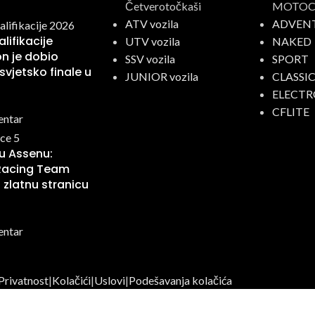
Četverotočkaši
MOTOCI
ATV vozila
ADVEN
lifikacije
UTV vozila
NAKED
n je dobio
SSV vozila
SPORT
svjetsko finale u
JUNIOR vozila
CLASSI
ELECTR
CFLITE
entar
 u Assenu:
Racing Team
 zlatnu stranicu
entar
Privatnost
|
Kolačići
|
Uslovi
|
Podešavanja kolačića