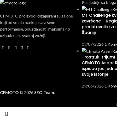
Posljednje sa bloga
MT Challenge kva
CFMOTO proizvodi dizajnirani su za one
završene – Regio
koji od vozila očekuju savršene
predstavnike za 
performanse, pouzdanost i maksimalno
Španiji
uzbuđenje u svakoj vožnji.
09/07/2026
1 Kom
Trostruki trijumf
CFMOTO Aspar 
ispisao još jednu
svoje istorije
29/06/2026
1 Kom
CFMOTO
© 2026
SEO Team
.