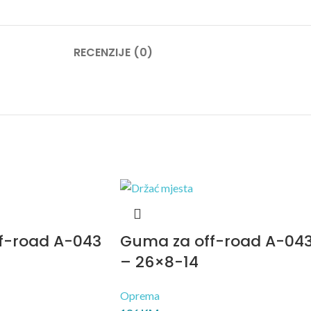
RECENZIJE (0)
f-road A-043
Guma za off-road A-04
– 26×8-14
Oprema