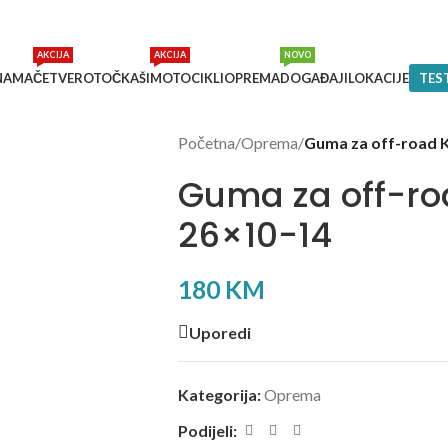
AKCIJA
AKCIJA
NOVO
NAMA
ČETVEROTOČKAŠI
MOTOCIKLI
OPREMA
DOGAĐAJI
LOKACIJE
TES
Početna
/
Oprema
/
Guma za off-road 
Guma za off-ro
26×10-14
180
KM
Uporedi
Kategorija:
Oprema
Podijeli: