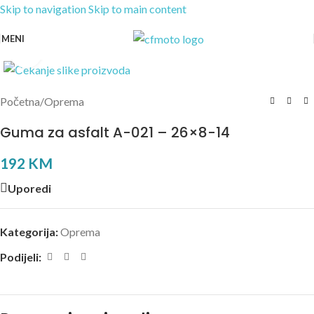
Skip to navigation
Skip to main content
MENI
Kliknite za uvećanje
Početna
/
Oprema
Guma za asfalt A-021 – 26×8-14
192
KM
Uporedi
Kategorija:
Oprema
Podijeli: