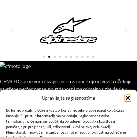
CFMOTO proizvodi dizajnirani su za one koji od vozila očekuju
savršene performanse, pouzdanost i maksimalno uzbuđenje u
svakoj vožnji.
Upravljajte saglasnostima
Da bismo pružili najbolje iskustvo, koristimo tehnologije poput kolačića za
čuvanje i/ili pristup informacijama o uređaju. Saglasnost sa ovim
tehnologijama će nam omogućiti da obrađujemo podatke kao što su
ponašanje pri pregledanju ili jedinstveni ID-ovi na ovoj veb lokaciji.
Nepristanak ili povlačenje saglasnosti može negativno uticati na određene