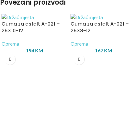
Povezani proizvodi
Guma za asfalt A-021 –
Guma za asfalt A-021 –
25×10-12
25×8-12
Oprema
Oprema
194
KM
167
KM