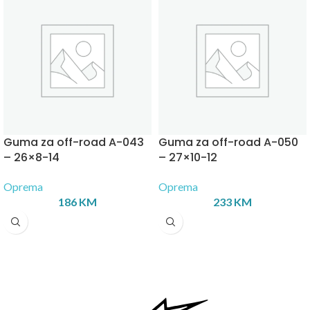
Guma za off-road A-043
Guma za off-road A-050
– 26×8-14
– 27×10-12
Oprema
Oprema
186
KM
233
KM