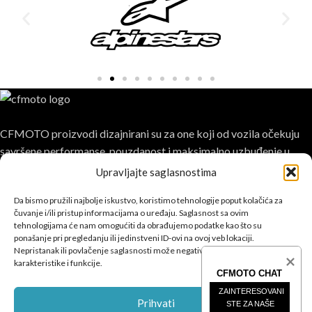
CFMOTO proizvodi dizajnirani su za one koji od vozila očekuju
savršene performanse, pouzdanost i maksimalno uzbuđenje u
svakoj vožnji.
Upravljajte saglasnostima
Da bismo pružili najbolje iskustvo, koristimo tehnologije poput kolačića za
čuvanje i/ili pristup informacijama o uređaju. Saglasnost sa ovim
tehnologijama će nam omogućiti da obrađujemo podatke kao što su
ponašanje pri pregledanju ili jedinstveni ID-ovi na ovoj veb lokaciji.
Nepristanak ili povlačenje saglasnosti može negativno uticati na određene
POSLJEDNJE SA BLOGA
karakteristike i funkcije.
CFMOTO CHAT
ČETVEROTOČKAŠI
ZAINTERESOVANI 
Prihvati
STE ZA NAŠE