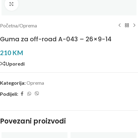
Kliknite za uvećanje
Početna
/
Oprema
Guma za off-road A-043 – 26×9-14
210
KM
Uporedi
Kategorija:
Oprema
Podijeli:
Povezani proizvodi