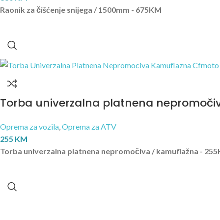
Raonik za čišćenje snijega / 1500mm - 675KM
Torba univerzalna platnena nepromoči
Oprema za vozila
,
Oprema za ATV
255
KM
Torba univerzalna platnena nepromočiva / kamuflažna - 25