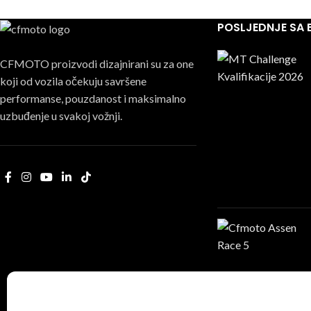
POSLJEDNJE SA
CFMOTO proizvodi dizajnirani su za one
koji od vozila očekuju savršene
performanse, pouzdanost i maksimalno
uzbuđenje u svakoj vožnji.