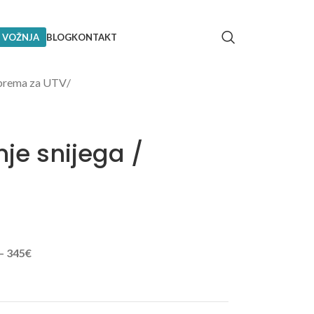
 VOŽNJA
BLOG
KONTAKT
rema za UTV
/
nje snijega /
– 345€