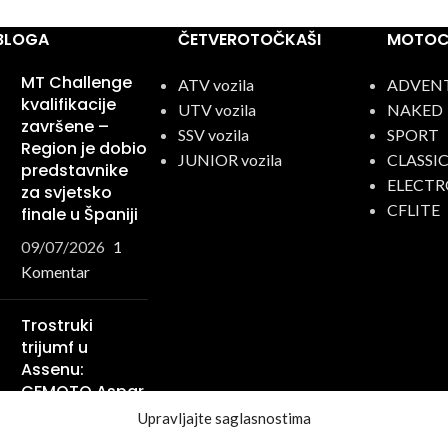
 BLOGA
ČETVEROTOČKAŠI
MOTOCI
MT Challenge
ATV vozila
ADVEN
kvalifikacije
UTV vozila
NAKED
završene –
SSV vozila
SPORT
Region je dobio
JUNIOR vozila
CLASSI
predstavnike
ELECTR
za svjetsko
CFLITE
finale u Španiji
09/07/2026
1
Komentar
Trostruki
trijumf u
Assenu:
CFMOTO Aspar
Racing Team
Upravljajte saglasnostima
ispisao još