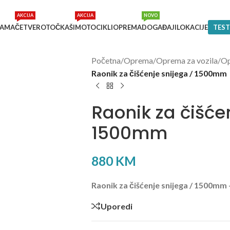
AKCIJA
AKCIJA
NOVO
NAMA
ČETVEROTOČKAŠI
MOTOCIKLI
OPREMA
DOGAĐAJI
LOKACIJE
TEST
Početna
/
Oprema
/
Oprema za vozila
/
Op
Raonik za čišćenje snijega / 1500mm
Raonik za čišće
1500mm
880
KM
Raonik za čišćenje snijega / 1500mm 
Uporedi