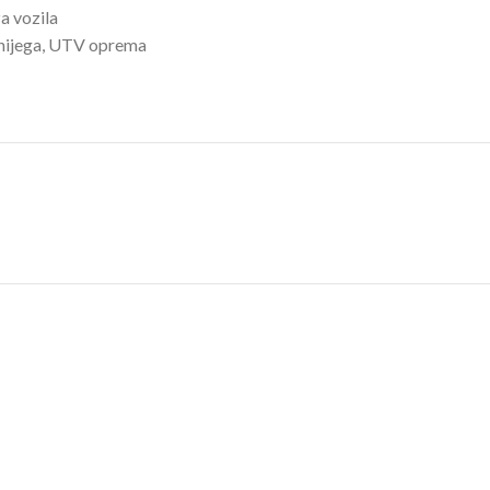
a vozila
nijega
,
UTV oprema