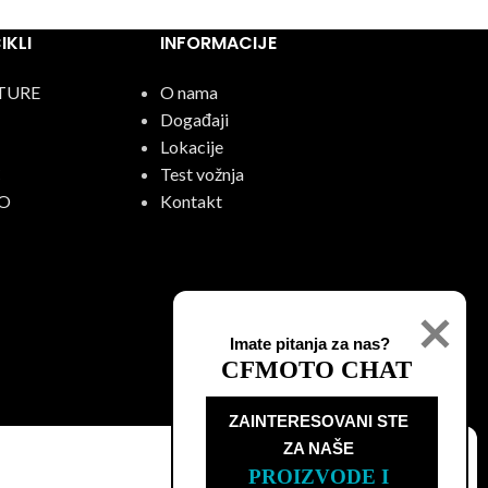
KLI
INFORMACIJE
TURE
O nama
Događaji
Lokacije
C
Test vožnja
O
Kontakt
Imate pitanja za nas?
CFMOTO CHAT
ZAINTERESOVANI STE

ZA NAŠE
PROIZVODE I 