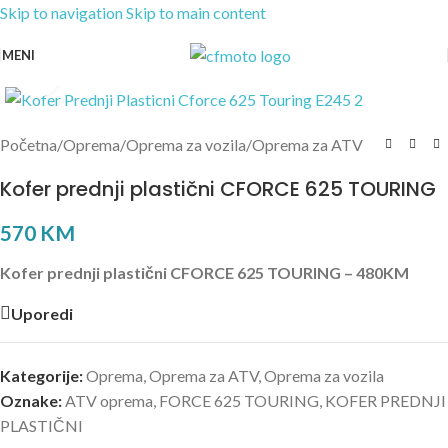
Skip to navigation
Skip to main content
MENI
Kliknite za uvećanje
Početna
/
Oprema
/
Oprema za vozila
/
Oprema za ATV
Kofer prednji plastični CFORCE 625 TOURING
570
KM
Kofer prednji plastični CFORCE 625 TOURING – 480KM
Uporedi
Kategorije:
Oprema
,
Oprema za ATV
,
Oprema za vozila
Oznake:
ATV oprema
,
FORCE 625 TOURING
,
KOFER PREDNJI
PLASTIČNI