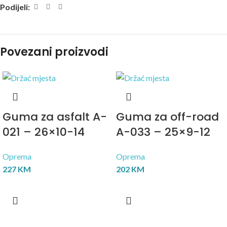
Podijeli:
Povezani proizvodi
Guma za asfalt A-
Guma za off-road
021 – 26×10-14
A-033 – 25×9-12
Oprema
Oprema
227
KM
202
KM