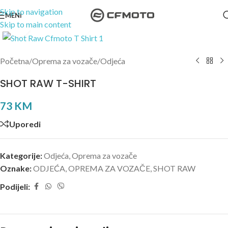
Skip to navigation
MENI
Skip to main content
Kliknite za uvećanje
Početna
/
Oprema za vozače
/
Odjeća
SHOT RAW T-SHIRT
73
KM
Uporedi
Kategorije:
Odjeća
,
Oprema za vozače
Oznake:
ODJEĆA
,
OPREMA ZA VOZAČE
,
SHOT RAW
Podijeli: