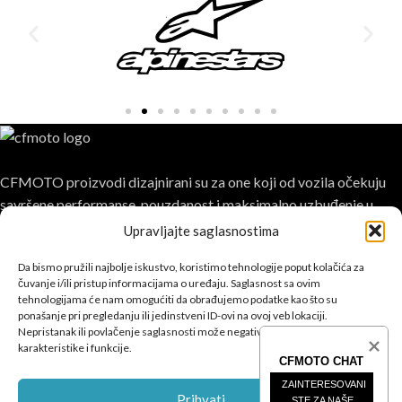
CFMOTO proizvodi dizajnirani su za one koji od vozila očekuju
savršene performanse, pouzdanost i maksimalno uzbuđenje u
svakoj vožnji.
Upravljajte saglasnostima
Da bismo pružili najbolje iskustvo, koristimo tehnologije poput kolačića za
čuvanje i/ili pristup informacijama o uređaju. Saglasnost sa ovim
tehnologijama će nam omogućiti da obrađujemo podatke kao što su
ponašanje pri pregledanju ili jedinstveni ID-ovi na ovoj veb lokaciji.
Nepristanak ili povlačenje saglasnosti može negativno uticati na određene
POSLJEDNJE SA BLOGA
karakteristike i funkcije.
CFMOTO CHAT
ZAINTERESOVANI 
ČETVEROTOČKAŠI
Prihvati
STE ZA NAŠE