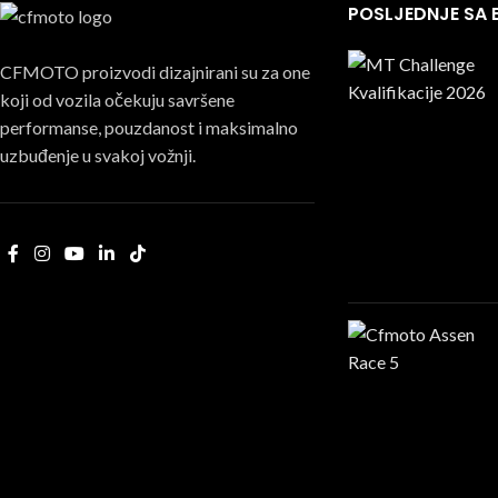
POSLJEDNJE SA
CFMOTO proizvodi dizajnirani su za one
koji od vozila očekuju savršene
performanse, pouzdanost i maksimalno
uzbuđenje u svakoj vožnji.