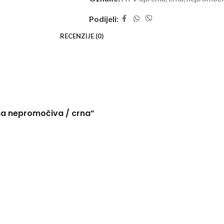
Podijeli:
RECENZIJE (0)
ena nepromočiva / crna”