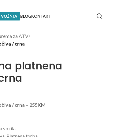
 VOŽNJA
BLOG
KONTAKT
rema za ATV
/
čiva / crna
lna platnena
crna
čiva / crna – 255KM
 vozila
va
,
Platnena torba