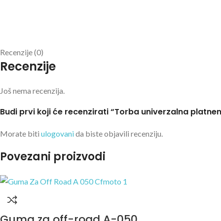
Recenzije (0)
Recenzije
Još nema recenzija.
Budi prvi koji će recenzirati “Torba univerzalna platn
Morate biti
ulogovani
da biste objavili recenziju.
Povezani proizvodi
Guma za off-road A-050