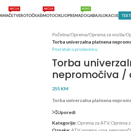
AKCIJA
AKCIJA
NOVO
NAMA
ČETVEROTOČKAŠI
MOTOCIKLI
OPREMA
DOGAĐAJI
LOKACIJE
TEST
Početna
/
Oprema
/
Oprema za vozila
/
Op
Torba univerzalna platnena nepromo
Povratak u prodavnicu
Torba univerza
nepromočiva / 
255
KM
Torba univerzalna platnena nepromo
Uporedi
Kategorije:
Oprema za ATV
,
Oprema za
Oznake:
ATV oprema
,
crna
,
nepromoči