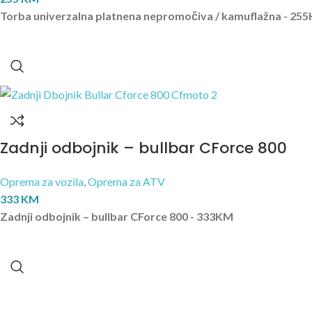
Torba univerzalna platnena nepromočiva / kamuflažna - 25
Zadnji odbojnik – bullbar CForce 800
Oprema za vozila
,
Oprema za ATV
333
KM
Zadnji odbojnik – bullbar CForce 800 - 333KM