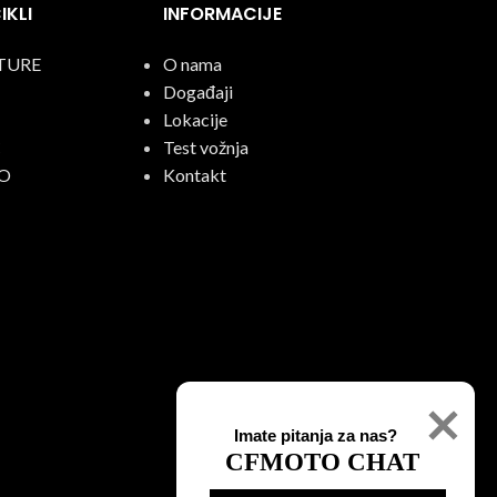
KLI
INFORMACIJE
TURE
O nama
Događaji
Lokacije
C
Test vožnja
O
Kontakt
Imate pitanja za nas?
CFMOTO CHAT