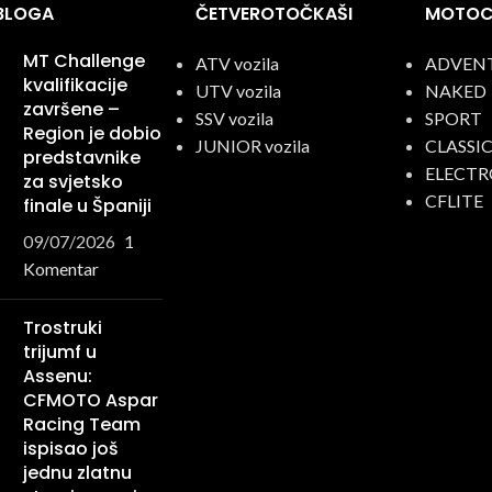
 BLOGA
ČETVEROTOČKAŠI
MOTOCI
MT Challenge
ATV vozila
ADVEN
kvalifikacije
UTV vozila
NAKED
završene –
SSV vozila
SPORT
Region je dobio
JUNIOR vozila
CLASSI
predstavnike
ELECTR
za svjetsko
CFLITE
finale u Španiji
09/07/2026
1
Komentar
Trostruki
trijumf u
Assenu:
CFMOTO Aspar
Racing Team
ispisao još
jednu zlatnu