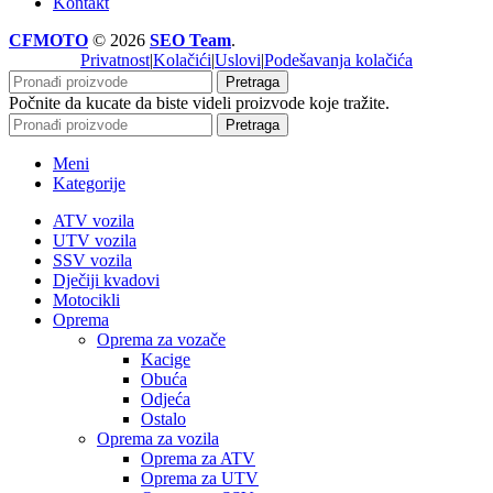
Kontakt
CFMOTO
© 2026
SEO Team
.
Privatnost
|
Kolačići
|
Uslovi
|
Podešavanja kolačića
Pretraga
Počnite da kucate da biste videli proizvode koje tražite.
Pretraga
Meni
Kategorije
ATV vozila
UTV vozila
SSV vozila
Dječiji kvadovi
Motocikli
Oprema
Oprema za vozače
Kacige
Obuća
Odjeća
Ostalo
Oprema za vozila
Oprema za ATV
Oprema za UTV