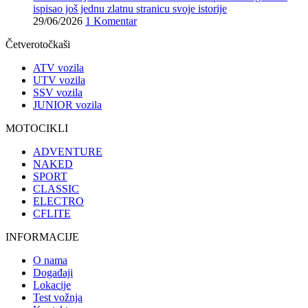
ispisao još jednu zlatnu stranicu svoje istorije
29/06/2026
1 Komentar
Četverotočkaši
ATV vozila
UTV vozila
SSV vozila
JUNIOR vozila
MOTOCIKLI
ADVENTURE
NAKED
SPORT
CLASSIC
ELECTRO
CFLITE
INFORMACIJE
O nama
Događaji
Lokacije
Test vožnja