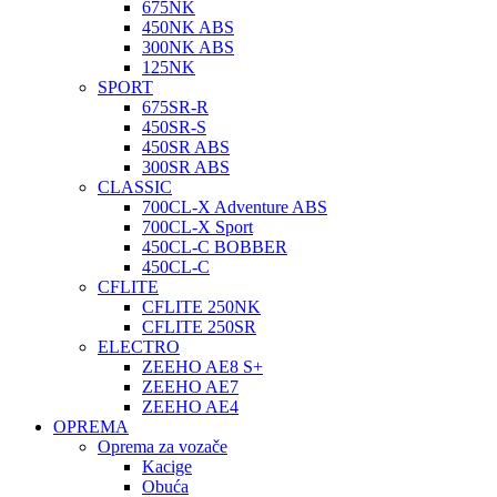
675NK
450NK ABS
300NK ABS
125NK
SPORT
675SR-R
450SR-S
450SR ABS
300SR ABS
CLASSIC
700CL-X Adventure ABS
700CL-X Sport
450CL-C BOBBER
450CL-C
CFLITE
CFLITE 250NK
CFLITE 250SR
ELECTRO
ZEEHO AE8 S+
ZEEHO AE7
ZEEHO AE4
OPREMA
Oprema za vozače
Kacige
Obuća