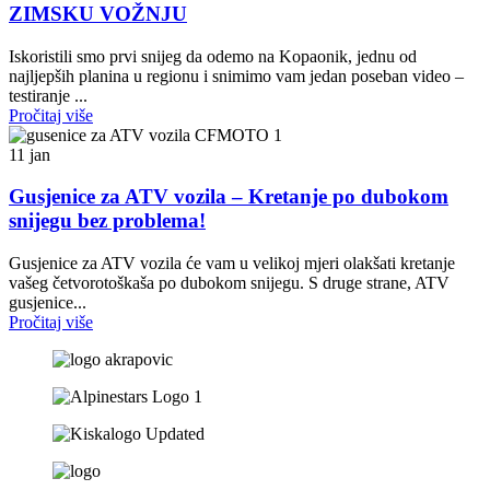
ZIMSKU VOŽNJU
Iskoristili smo prvi snijeg da odemo na Kopaonik, jednu od
najljepših planina u regionu i snimimo vam jedan poseban video –
testiranje ...
Pročitaj više
11
jan
Gusjenice za ATV vozila – Kretanje po dubokom
snijegu bez problema!
Gusjenice za ATV vozila će vam u velikoj mjeri olakšati kretanje
vašeg četvorotoškaša po dubokom snijegu. S druge strane, ATV
gusjenice...
Pročitaj više