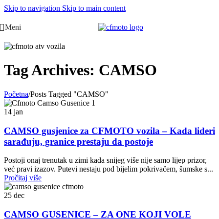
Skip to navigation
Skip to main content
Meni
Tag Archives: CAMSO
Početna
/
Posts Tagged "CAMSO"
14
jan
CAMSO gusjenice za CFMOTO vozila – Kada lideri
sarađuju, granice prestaju da postoje
Postoji onaj trenutak u zimi kada snijeg više nije samo lijep prizor,
već pravi izazov. Putevi nestaju pod bijelim pokrivačem, šumske s...
Pročitaj više
25
dec
CAMSO GUSENICE – ZA ONE KOJI VOLE