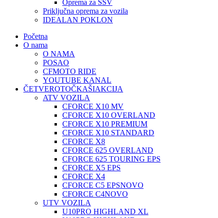
Oprema za SSV
Priključna oprema za vozila
IDEALAN POKLON
Početna
O nama
O NAMA
POSAO
CFMOTO RIDE
YOUTUBE KANAL
ČETVEROTOČKAŠI
AKCIJA
ATV VOZILA
CFORCE X10 MV
CFORCE X10 OVERLAND
CFORCE X10 PREMIUM
CFORCE X10 STANDARD
CFORCE X8
CFORCE 625 OVERLAND
CFORCE 625 TOURING EPS
CFORCE X5 EPS
CFORCE X4
CFORCE C5 EPS
NOVO
CFORCE C4
NOVO
UTV VOZILA
U10PRO HIGHLAND XL