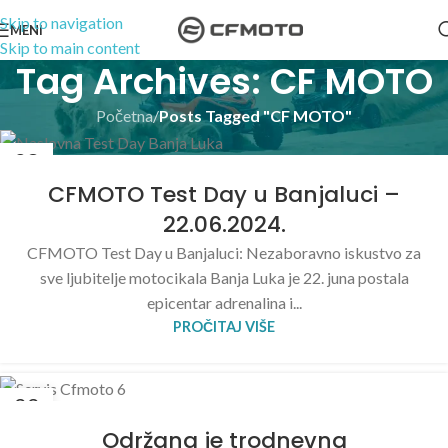
Skip to navigation
MENI
Skip to main content
Tag Archives: CF MOTO
Početna
/
Posts Tagged "CF MOTO"
28
JUN
CFMOTO Test Day u Banjaluci –
22.06.2024.
CFMOTO Test Day u Banjaluci: Nezaboravno iskustvo za
sve ljubitelje motocikala Banja Luka je 22. juna postala
epicentar adrenalina i...
PROČITAJ VIŠE
22
APR
Održana je trodnevna