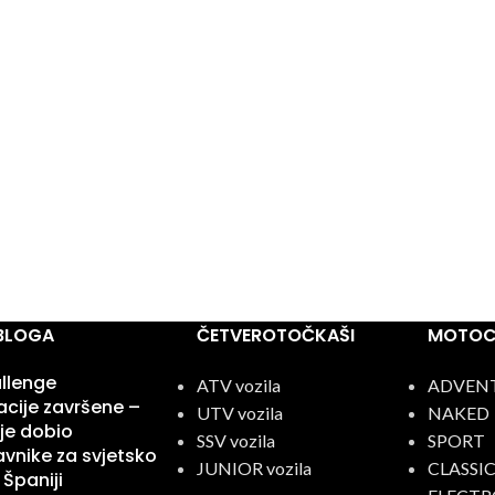
 BLOGA
ČETVEROTOČKAŠI
MOTOCI
llenge
ATV vozila
ADVEN
kacije završene –
UTV vozila
NAKED
je dobio
SSV vozila
SPORT
vnike za svjetsko
JUNIOR vozila
CLASSI
 Španiji