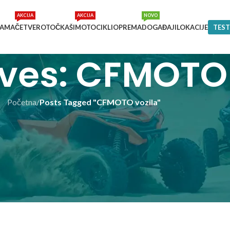
AKCIJA
AKCIJA
NOVO
NAMA
ČETVEROTOČKAŠI
MOTOCIKLI
OPREMA
DOGAĐAJI
LOKACIJE
TEST
ves: CFMOTO 
Početna
/
Posts Tagged "CFMOTO vozila"