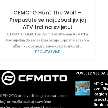
CFMOTO Hunt The Wolf –
Prepustite se najuzbudljivijoj
ATV trci na svijetu!
CFMOTO Hunt The Wolf je ekstremna ATV trka
kao nijedna do sada i koja ostaje u sjećanju svakom
učesniku ove neustrašive kvad avanture! ...
PROČITAJ VIŠE
POSLJEDNJE SA
MT Cha
kvalifi
Region 
CFMOTO proizvodi dizajnirani su za one
predsta
koji od vozila očekuju savršene
finale u
performanse, pouzdanost i maksimalno