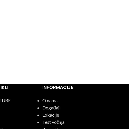
KLI
INFORMACIJE
TURE
O nama
Događaji
Lokacije
C
Test vožnja